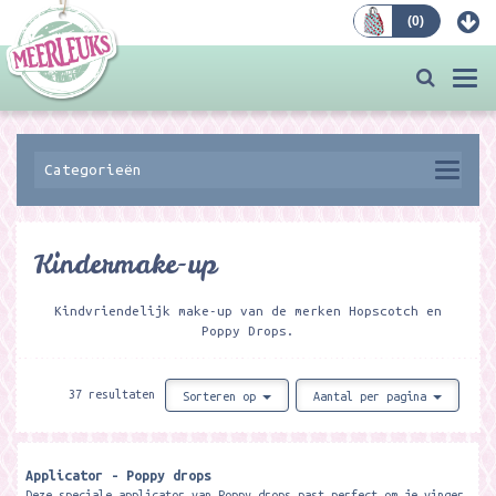
(
0
)
Bestellen
Togg
navi
Categorieën
Kindermake-up
Kindvriendelijk make-up van de merken Hopscotch en
Poppy Drops.
37 resultaten
Sorteren op
Aantal per pagina
Applicator - Poppy drops
Deze speciale applicator van Poppy drops past perfect om je vinger.