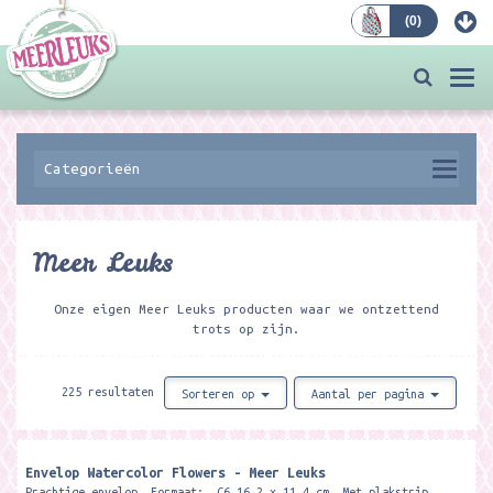
(
0
)
Bestellen
Togg
navi
Categorieën
Meer Leuks
Onze eigen Meer Leuks producten waar we ontzettend
trots op zijn.
225 resultaten
Sorteren op
Aantal per pagina
Envelop Watercolor Flowers - Meer Leuks
Prachtige envelop. Formaat: C6 16,2 x 11,4 cm. Met plakstrip