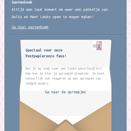
Gastenboek
Altijd een leuk moment om weer een pakketje van
Anita en Meer Leuks open te mogen maken!
Ga naar gastenboek
Speciaal voor onze
Postpapierenzo fans!
Ben je op zoek naar een leuke penvriend(in)?
Dan kun je hier je oproepje plaatsen. Je kunt
natuurlijk ook reageren op een oproepje van
iemand anders.
Ga naar de oproepjes