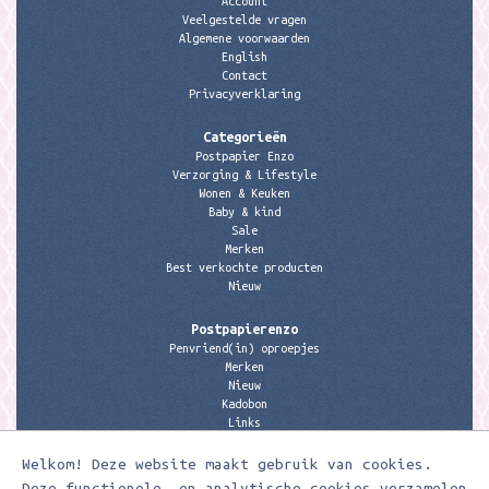
Account
Veelgestelde vragen
Algemene voorwaarden
English
Contact
Privacyverklaring
Categorieën
Postpapier Enzo
Verzorging & Lifestyle
Wonen & Keuken
Baby & kind
Sale
Merken
Best verkochte producten
Nieuw
Postpapierenzo
Penvriend(in) oproepjes
Merken
Nieuw
Kadobon
Links
Welkom! Deze website maakt gebruik van cookies.
Contactgegevens
Meerleuks
Deze functionele- en analytische cookies verzamelen