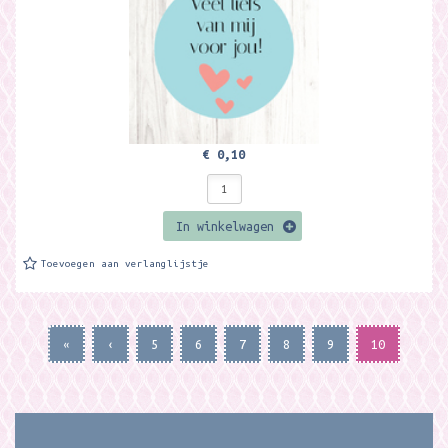
€ 0,10
In winkelwagen
Toevoegen aan verlanglijstje
«
‹
5
6
7
8
9
10