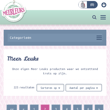
(
0
)
Bestellen
Togg
navi
Categorieën
Meer Leuks
Onze eigen Meer Leuks producten waar we ontzettend
trots op zijn.
225 resultaten
Sorteren op
Aantal per pagina
<<
<
1
2
3
4
5
6
>