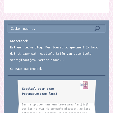
Gastenboek
Wat een leuke blog. Per toeval op gekomen! Ik hoop
dat ik gauw wat reactie's krijg van potentiele
schrijfmaatjes. Verder staan...
Ga naar gastenboek
Speciaal voor onze
Postpapierenzo fans!
Ben je op zoek naar een leuke penvriend(in)?
Dan kun je hier je oproepje plaatsen. Je kunt
natuurlijk ook reageren op een oproepje van