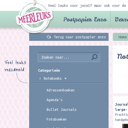
Veel leuks voor jezelf maar ook voor de 
Postpapier Enzo
Verz
Terug naar postpapier enzo
Home
Not
Veel leuks
verzameld
Categorieën
Notebooks
Adressenboeken
Agenda's
Journa
large-
Bullet Journals
Prachti
Fotoboeken
handgeb
met 416