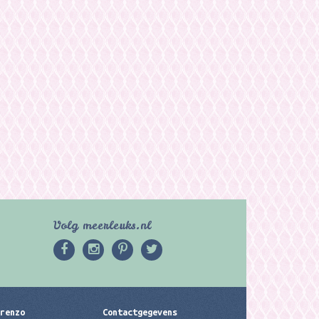
Volg meerleuks.nl
erenzo
Contactgegevens