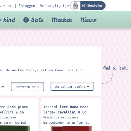
ver mij
Inloggen
Verlanglijstje
(
0
) Bestellen
 kind
Sale
Merken
Nieuw
Vind ik leuk!
a. de merken Papaya art en Cavallini & Co.
aten
Aantal per pagina
Sorteren op
eer Roma groen
Journal leer Roma rood
vallini & Co
large- Cavallini & Co
exclusieve
Prachtige exclusieve
en leren journal
handgebonden leren journal
gelinieerde creme
met 416 ongelinieerde creme