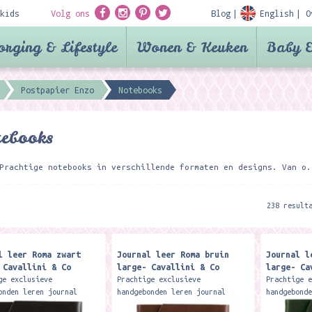
kids
Volg ons
Blog
English
O
orging & Lifestyle
Wonen & Keuken
Baby &
Postpapier Enzo
Notebooks
ebooks
Prachtige notebooks in verschillende formaten en designs. Van o.
238 result
l leer Roma zwart
Journal leer Roma bruin
Journal l
 Cavallini & Co
large- Cavallini & Co
large- Ca
ge exclusieve
Prachtige exclusieve
Prachtige 
onden leren journal
handgebonden leren journal
handgebond
 ongelinieerde creme
met 416 ongelinieerde creme
met 416 on