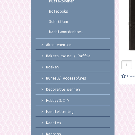
Muziekboeken
kleurig
knoopsl
Notebooks
Schriften
Wachtwoordenboek
Abonnementen
Bakers twine / Raffia
Boeken
Toev
Bureau/ Accessoires
Decoratie pennen
Hobby/D.I.Y
Handlettering
Kaarten
Kadobon