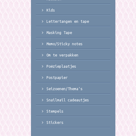
Kids
Lettertangen en tape
Masking Tape
Memo/Sticky notes
Om te verpakken
Poëzieplaatjes
Postpapier
Seizoenen/Thema's
Snailmail cadeautjes
Stempels
Stickers