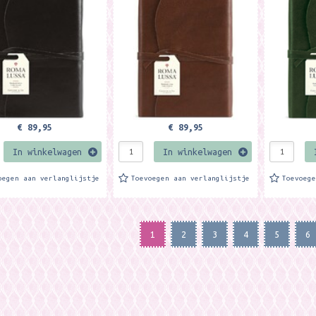
e pagina's Met flap en
kleurige pagina's Met flap en
kleurige p
uiting, zachte...
knoopsluiting, zachte...
knoopsluit
€ 89,95
€ 89,95
In winkelwagen
In winkelwagen
oegen aan verlanglijstje
Toevoegen aan verlanglijstje
Toevoeg
1
2
3
4
5
6