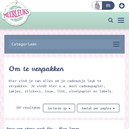
(
0
)
Bestellen
Togg
navi
Categorieën
Om te verpakken
Hier vind je van alles om je cadeautje leuk te
verpakken. Je vindt hier o.a. mooi cadeaupapier,
zakjes, stickers, touw, lint, vloeipapier en labels.
397 resultaten
Sorteren op
Aantal per pagina
Deco pen story pack Sky - Plus Japan