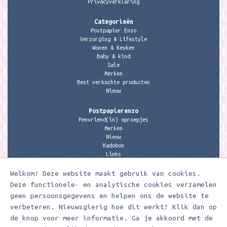
Privacyverklaring
Categorieën
Postpapier Enzo
Verzorging & Lifestyle
Wonen & Keuken
Baby & kind
Sale
Merken
Best verkochte producten
Nieuw
Postpapierenzo
Penvriend(in) oproepjes
Merken
Nieuw
Kadobon
Links
Welkom! Deze website maakt gebruik van cookies.
Contactgegevens
Meerleuks
Deze functionele- en analytische cookies verzamelen
anita@meerleuks.nl
geen persoonsgegevens en helpen ons de website te
06 – 107 163 36
verbeteren. Nieuwsgierig hoe dit werkt? Klik dan op
de knop voor meer informatie. Ga je akkoord met de
KVK nummer: 58807179
BTW nummer: 853190859B01