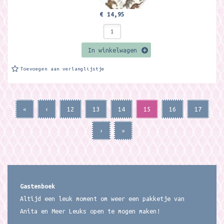
€ 14,95
In winkelwagen
Toevoegen aan verlanglijstje
«
‹
12
13
14
15
16
17
›
»
Gastenboek
Altijd een leuk moment om weer een pakketje van
Anita en Meer Leuks open te mogen maken!