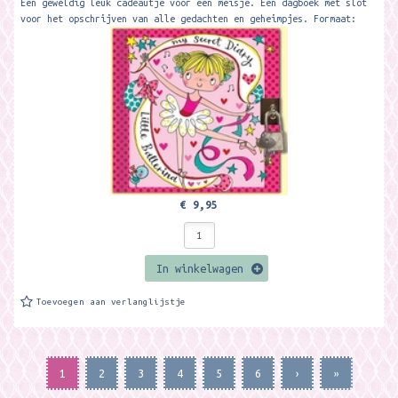
Een geweldig leuk cadeautje voor een meisje. Een dagboek met slot
voor het opschrijven van alle gedachten en geheimpjes. Formaat:
14,1 x 14,7 cm....
€ 9,95
In winkelwagen
Toevoegen aan verlanglijstje
1
2
3
4
5
6
›
»