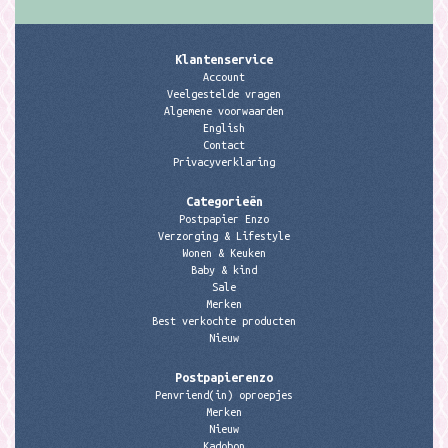
Klantenservice
Account
Veelgestelde vragen
Algemene voorwaarden
English
Contact
Privacyverklaring
Categorieën
Postpapier Enzo
Verzorging & Lifestyle
Wonen & Keuken
Baby & kind
Sale
Merken
Best verkochte producten
Nieuw
Postpapierenzo
Penvriend(in) oproepjes
Merken
Nieuw
Kadobon