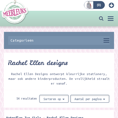
(
0
)
Bestellen
Togg
navi
Categorieën
Rachel Ellen designs
Rachel Ellen Designs ontwerpt kleurrijke stationery,
maar ook andere kinderproducten. De vrolijkheid straalt
er vanaf.
54 resultaten
Sorteren op
Aantal per pagina
Waterfles Two Girls - Rachel Ellen Designs