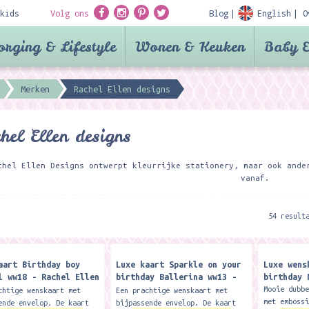
kids
Volg ons
Blog
English
O
orging & Lifestyle
Wonen & Keuken
Baby &
Merken
Rachel Ellen designs
hel Ellen designs
chel Ellen Designs ontwerpt kleurrijke stationery, maar ook ande
vanaf.
54 result
aart Birthday boy
Luxe kaart Sparkle on your
Luxe wens
l ww18 - Rachel Ellen
birthday Ballerina ww13 -
birthday 
s
Rachel Ellen Designs
Mooie dubb
chtige wenskaart met
Een prachtige wenskaart met
met emboss
ende envelop. De kaart
bijpassende envelop. De kaart