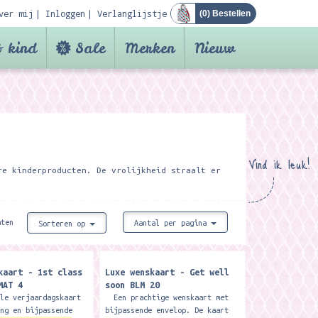
ver mij
Inloggen
Verlanglijstje
(
0
) Bestellen
 kind
Sale
Merken
Nieuw
Vind ik leuk!
re kinderproducten. De vrolijkheid straalt er
aten
Aantal per pagina
Sorteren op
kaart - 1st class
Luxe wenskaart - Get well
MAT 4
soon BLM 20
ele verjaardagskaart
Een prachtige wenskaart met
ing en bijpassende
bijpassende envelop. De kaart