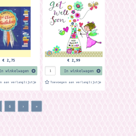
e kaart heeft een
is mooi bewerkt met glitters en
k. Formaat: 14,9 x
een 3D bloem. Formaat: 14,9 x
erk: Rachel Ellen...
14,9 cm. Merk:...
€ 2,75
€ 2,99
In winkelwagen
In winkelwagen
en aan verlanglijstje
Toevoegen aan verlanglijstje
6
›
»