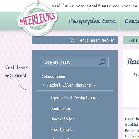
Veel leuks voor jezelf maar ook voor de 
Postpapier Enzo
Verz
Terug naar merken
Home
Rac
Veel leuks
verzameld
Ra
Categorieën
Rachel Ellen designs
Agenda's & Deskplanners
Dagboeken
Luxe k
Haarknipjes
voetba
Kaartensets
Design
Een pra
bijpass