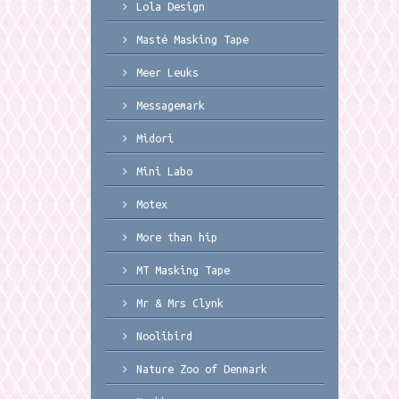
Lola Design
Masté Masking Tape
Meer Leuks
Messagemark
Midori
Mini Labo
Motex
More than hip
MT Masking Tape
Mr & Mrs Clynk
Noolibird
Nature Zoo of Denmark