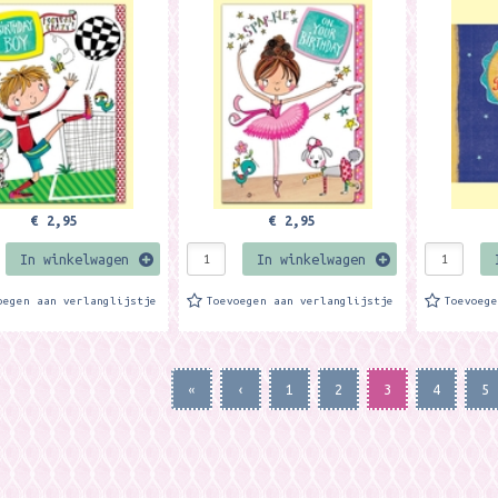
envelop. D
 bewerkt met glitters en
is mooi bewerkt met glitters en
stoere loo
designs. Formaat: 12,7 x
met 3D designs. Formaat: 12,7 x
14,9 cm. M
. Merk:...
17,8 cm. Merk:...
€ 2,95
€ 2,95
In winkelwagen
In winkelwagen
oegen aan verlanglijstje
Toevoegen aan verlanglijstje
Toevoeg
«
‹
1
2
3
4
5