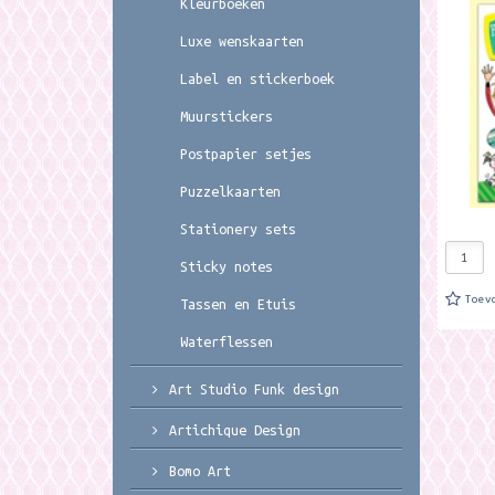
Kleurboeken
is mooi
met 3D 
Luxe wenskaarten
17,8 cm
Label en stickerboek
Muurstickers
Postpapier setjes
Puzzelkaarten
Stationery sets
Sticky notes
Toev
Tassen en Etuis
Waterflessen
Art Studio Funk design
Artichique Design
Bomo Art