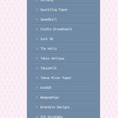
Sparkling Paper
Speedball
Studio Droombeeld
Suck UK
Tim Holtz
Tokyo Antique
Tokyomilk
Tomoe River Paper
Used2b
Weegoamigo
Wrendale Designs
ZIG Kuretake