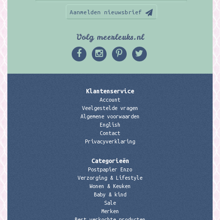
Aanmelden nieuwsbrief
Volg meerleuks.nl
Klantenservice
Account
Veelgestelde vragen
Algemene voorwaarden
English
Contact
Privacyverklaring
Categorieën
Postpapier Enzo
Verzorging & Lifestyle
Wonen & Keuken
Baby & kind
Sale
Merken
Best verkochte producten