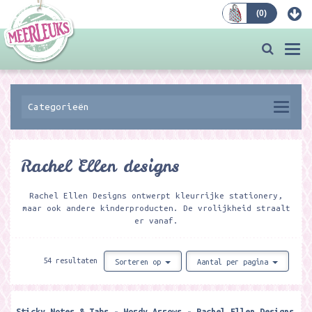
(
0
)
Bestellen
Togg
navi
Categorieën
Rachel Ellen designs
Rachel Ellen Designs ontwerpt kleurrijke stationery,
maar ook andere kinderproducten. De vrolijkheid straalt
er vanaf.
54 resultaten
Sorteren op
Aantal per pagina
Sticky Notes & Tabs - Wordy Arrows - Rachel Ellen Designs