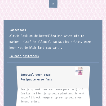
»
Gastenboek
Altijd leuk om de bestelling bij Anita uit te
pakken. Alsof je allemaal cadeautjes krijgt. Deze
keer met de high land cow van...
Ga naar gastenboek
Speciaal voor onze
Postpapierenzo fans!
Ben je op zoek naar een leuke penvriend(in)?
Dan kun je hier je oproepje plaatsen. Je kunt
natuurlijk ook reageren op een oproepje van
iemand anders.