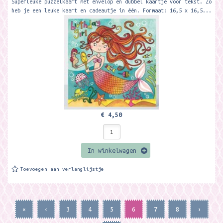
Superleuke puzzelkaart met envelop en dubbel kaartje voor tekst. Zo
heb je een leuke kaart en cadeautje in één. Formaat: 16,5 x 16,5...
€ 4,50
In winkelwagen
Toevoegen aan verlanglijstje
«
‹
3
4
5
6
7
8
›