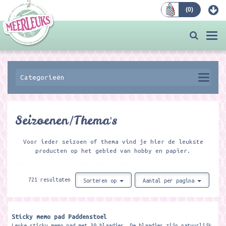
(
0
)
Bestellen
Togg
navi
Categorieën
Seizoenen/Thema's
Voor ieder seizoen of thema vind je hier de leukste
producten op het gebied van hobby en papier.
721 resultaten
Sorteren op
Aantal per pagina
Sticky memo pad Paddenstoel
Leuke sticky memo pad met 30 blaadjes. De blaadjes zijn natuurlijk