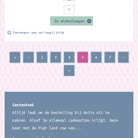
In winkelwagen
Toevoegen aan verlanglijstje
«
‹
2
3
4
5
6
7
›
»
Gastenboek
Altijd leuk om de bestelling bij Anita uit te
pakken. Alsof je allemaal cadeautjes krijgt. Deze
keer met de high land cow van...