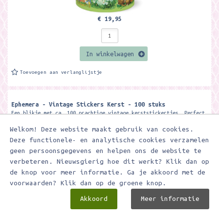
€ 19,95
In winkelwagen
Toevoegen aan verlanglijstje
Ephemera - Vintage Stickers Kerst - 100 stuks
Een blikje met ca. 100 prachtige vintage kerststickertjes. Perfect
voor het opleuken van je post, het maken van kerskaarten en voor
Welkom! Deze website maakt gebruik van cookies.
het gebruik...
Deze functionele- en analytische cookies verzamelen
geen persoonsgegevens en helpen ons de website te
verbeteren. Nieuwsgierig hoe dit werkt? Klik dan op
de knop voor meer informatie. Ga je akkoord met de
voorwaarden? Klik dan op de groene knop.
Akkoord
Meer informatie