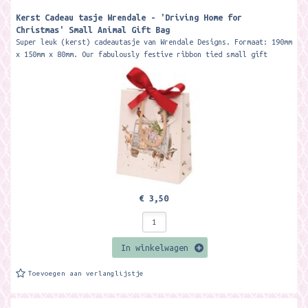
Kerst Cadeau tasje Wrendale - 'Driving Home for
Christmas' Small Animal Gift Bag
Super leuk (kerst) cadeautasje van Wrendale Designs. Formaat: 190mm
x 150mm x 80mm. Our fabulously festive ribbon tied small gift
bag...
€ 3,50
In winkelwagen
Toevoegen aan verlanglijstje