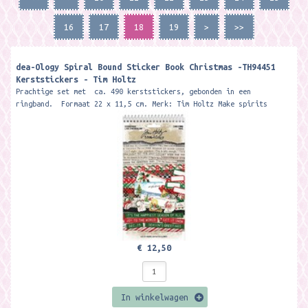
16
17
18
19
>
>>
dea-Ology Spiral Bound Sticker Book Christmas -TH94451
Kerststickers - Tim Holtz
Prachtige set met ca. 490 kerststickers, gebonden in een
ringband. Formaat 22 x 11,5 cm. Merk: Tim Holtz Make spirits
bright with...
€ 12,50
In winkelwagen