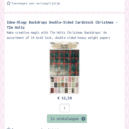
Toevoegen aan verlanglijstje
Idea-Ology Backdrops Double-Sided Cardstock Christmas -
TIm Holtz
Make creative magic with Tim Holtz Christmas Backdrops! An
assortment of 24 6x10 inch, double-sided heavy weight papers
inspired by vintage...
€ 12,50
In winkelwagen