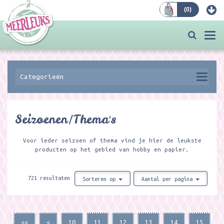
(
0
)
Bestellen
Togg
navi
Categorieën
Seizoenen/Thema's
Voor ieder seizoen of thema vind je hier de leukste
producten op het gebied van hobby en papier.
721 resultaten
Sorteren op
Aantal per pagina
<<
<
10
11
12
13
14
15