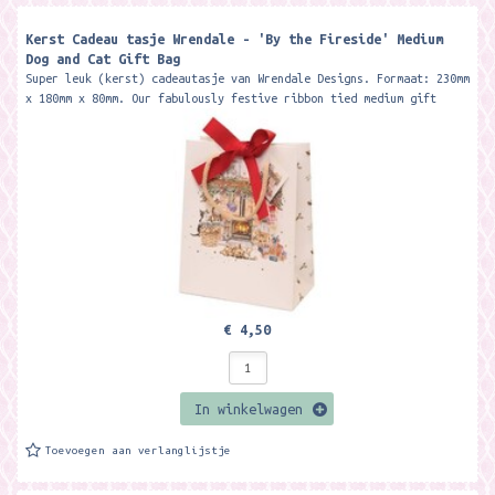
Kerst Cadeau tasje Wrendale - 'By the Fireside' Medium
Dog and Cat Gift Bag
Super leuk (kerst) cadeautasje van Wrendale Designs. Formaat: 230mm
x 180mm x 80mm. Our fabulously festive ribbon tied medium gift
bag...
€ 4,50
In winkelwagen
Toevoegen aan verlanglijstje