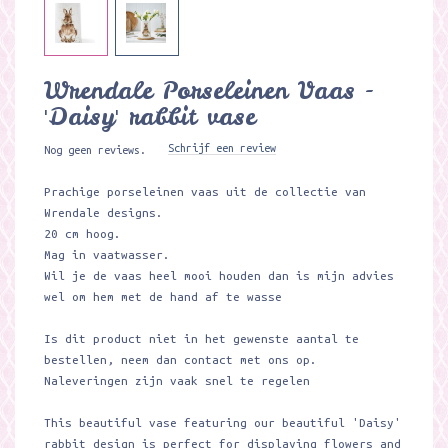
Wrendale Porseleinen Vaas -
'Daisy' rabbit vase
Schrijf een review
Nog geen reviews.
Prachige porseleinen vaas uit de collectie van
Wrendale designs.
20 cm hoog.
Mag in vaatwasser.
Wil je de vaas heel mooi houden dan is mijn advies
wel om hem met de hand af te wasse
Is dit product niet in het gewenste aantal te
bestellen, neem dan contact met ons op.
Naleveringen zijn vaak snel te regelen
This beautiful vase featuring our beautiful 'Daisy'
rabbit design is perfect for displaying flowers and