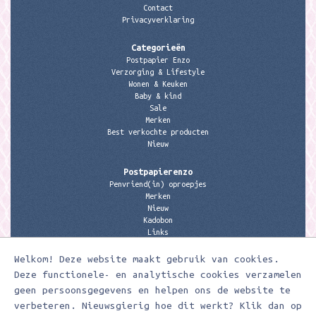
Contact
Privacyverklaring
Categorieën
Postpapier Enzo
Verzorging & Lifestyle
Wonen & Keuken
Baby & kind
Sale
Merken
Best verkochte producten
Nieuw
Postpapierenzo
Penvriend(in) oproepjes
Merken
Nieuw
Kadobon
Links
Welkom! Deze website maakt gebruik van cookies.
Contactgegevens
Meerleuks
Deze functionele- en analytische cookies verzamelen
anita@meerleuks.nl
geen persoonsgegevens en helpen ons de website te
06 – 107 163 36
verbeteren. Nieuwsgierig hoe dit werkt? Klik dan op