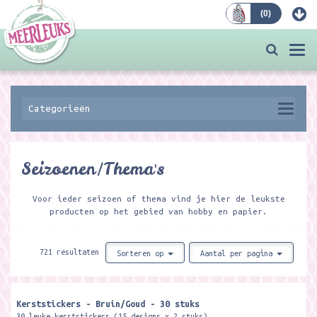
(
0
)
Bestellen
Togg
navi
Categorieën
Seizoenen/Thema's
Voor ieder seizoen of thema vind je hier de leukste
producten op het gebied van hobby en papier.
721 resultaten
Sorteren op
Aantal per pagina
Kerststickers - Bruin/Goud - 30 stuks
30 leuke kerststickers (15 designs x 2 stuks)