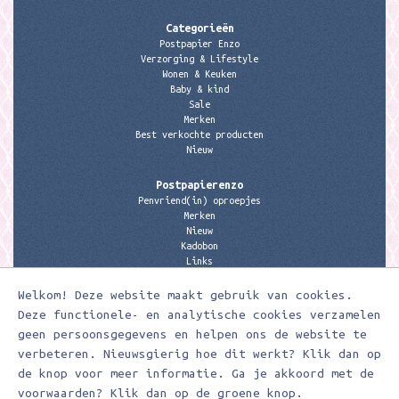
Categorieën
Postpapier Enzo
Verzorging & Lifestyle
Wonen & Keuken
Baby & kind
Sale
Merken
Best verkochte producten
Nieuw
Postpapierenzo
Penvriend(in) oproepjes
Merken
Nieuw
Kadobon
Links
Welkom! Deze website maakt gebruik van cookies.
Contactgegevens
Meerleuks
Deze functionele- en analytische cookies verzamelen
anita@meerleuks.nl
geen persoonsgegevens en helpen ons de website te
06 – 107 163 36
verbeteren. Nieuwsgierig hoe dit werkt? Klik dan op
de knop voor meer informatie. Ga je akkoord met de
KVK nummer: 58807179
BTW nummer: 853190859B01
voorwaarden? Klik dan op de groene knop.