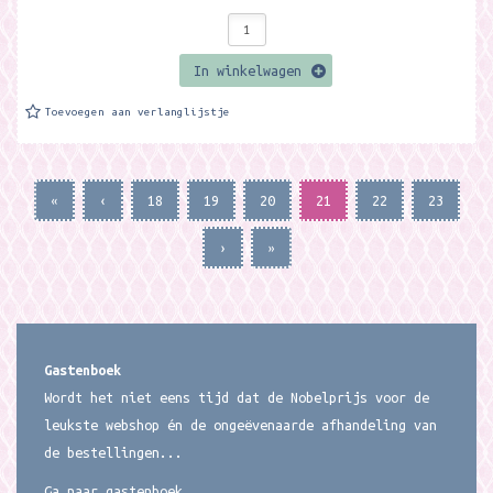
In winkelwagen
Toevoegen aan verlanglijstje
«
‹
18
19
20
21
22
23
›
»
Gastenboek
Wordt het niet eens tijd dat de Nobelprijs voor de
leukste webshop én de ongeëvenaarde afhandeling van
de bestellingen...
Ga naar gastenboek