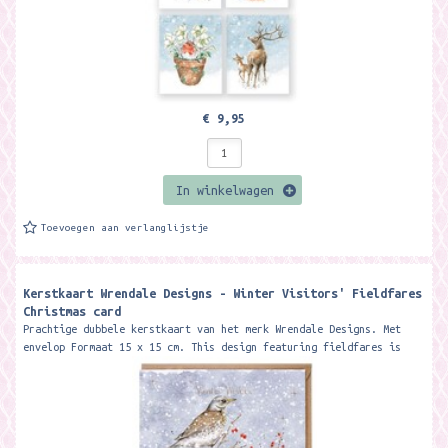
€ 9,95
In winkelwagen
Toevoegen aan verlanglijstje
Kerstkaart Wrendale Designs - Winter Visitors' Fieldfares
Christmas card ​
Prachtige dubbele kerstkaart van het merk Wrendale Designs. Met
envelop Formaat 15 x 15 cm. This design featuring fieldfares is
printed on high...