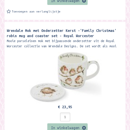
In winkelwagen
Toevoegen aan verlanglijstje
Wrendale Mok met Onderzetter Kerst -'Family Christmas'
robin mug and coaster set - Royal Worcester
Mooie porseleinen mok met bijpassende onderzetter uit de Royal
Worcester collectie van Wrendale Designs. De set wordt als mooi
giftset geleverd....
€ 23,95
In winkelwagen