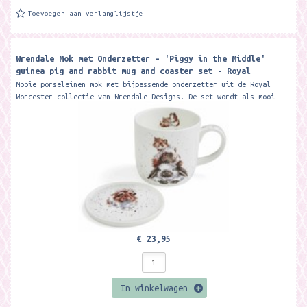
Toevoegen aan verlanglijstje
Wrendale Mok met Onderzetter - 'Piggy in the Middle'
guinea pig and rabbit mug and coaster set - Royal
Worcester
Mooie porseleinen mok met bijpassende onderzetter uit de Royal
Worcester collectie van Wrendale Designs. De set wordt als mooi
giftset geleverd....
€ 23,95
In winkelwagen