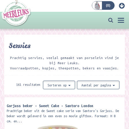
(
0
)
Bestellen
Togg
navi
Servies
Prachtig servies, veelal gemaakt van porselein vind je
bij Meer Leuks.
Voorraadpotten, kopjes, theepotten, bekers en vaasjes.
161 resultaten
Sorteren op
Aantal per pagina
Gorjuss beker - Sweet Cake - Santoro London
Prachtige beker uit de Sweet cake serie van Santoro's Gorjuss. De
beker wordt geleverd in een even zo mooie giftbox. Formaat: H 8
cm. en...