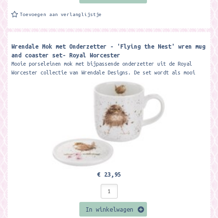
Toevoegen aan verlanglijstje
Wrendale Mok met Onderzetter - 'Flying the Nest' wren mug
and coaster set- Royal Worcester
Mooie porseleinen mok met bijpassende onderzetter uit de Royal
Worcester collectie van Wrendale Designs. De set wordt als mooi
giftset geleverd....
€ 23,95
In winkelwagen