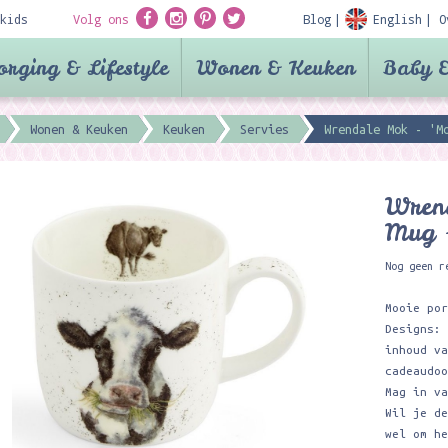
kids
Volg ons
Blog
English
O
orging & Lifestyle
Wonen & Keuken
Baby &
Wonen & Keuken
Keuken
Servies
Wrendale Mok - 'M
Wren
Mug 
Nog geen r
Mooie po
Designs:
inhoud v
cadeaudo
Mag in v
Wil je d
wel om h