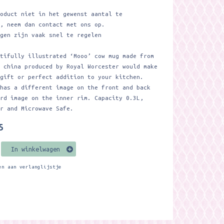
roduct niet in het gewenst aantal te
n, neem dan contact met ons op.
ngen zijn vaak snel te regelen
utifully illustrated ‘Mooo’ cow mug made from
e china produced by Royal Worcester would make
 gift or perfect addition to your kitchen.
 has a different image on the front and back
ird image on the inner rim. Capacity 0.3L,
er and Microwave Safe.
5
In winkelwagen
en aan verlanglijstje