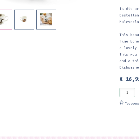
Is dit p
bestelle
Naleveri
This bea
fine bon
a lovely
This mug
and a th
Dishwash
€ 16,9
Toevoeg