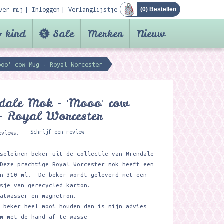
ver mij
Inloggen
Verlanglijstje
(
0
) Bestellen
 kind
Sale
Merken
Nieuw
ooo' cow Mug - Royal Worcester
dale Mok - 'Mooo' cow
- Royal Worcester
Schrijf een review
eviews.
rseleinen beker uit de collectie van Wrendale
 Deze prachtige Royal Worcester mok heeft een
an 310 ml. De beker wordt geleverd met een
osje van gerecycled karton.
aatwasser en magnetron.
e beker heel mooi houden dan is mijn advies
em met de hand af te wasse