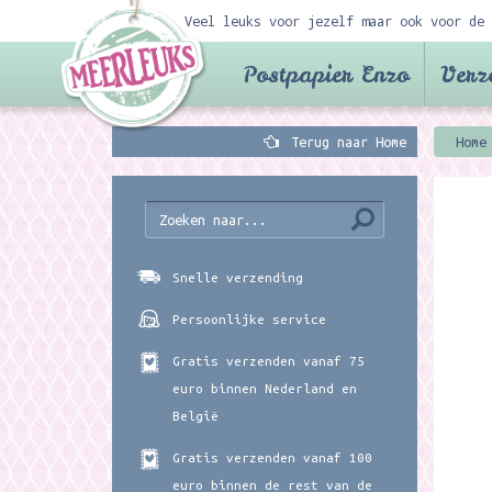
Veel leuks voor jezelf maar ook voor de 
Postpapier Enzo
Verz
Terug naar Home
Home
Snelle verzending
Persoonlijke service
Gratis verzenden vanaf 75
euro binnen Nederland en
België
Gratis verzenden vanaf 100
euro binnen de rest van de