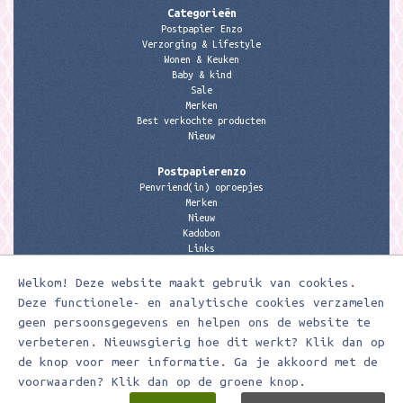
Categorieën
Postpapier Enzo
Verzorging & Lifestyle
Wonen & Keuken
Baby & kind
Sale
Merken
Best verkochte producten
Nieuw
Postpapierenzo
Penvriend(in) oproepjes
Merken
Nieuw
Kadobon
Links
Welkom! Deze website maakt gebruik van cookies.
Contactgegevens
Meerleuks
Deze functionele- en analytische cookies verzamelen
anita@meerleuks.nl
geen persoonsgegevens en helpen ons de website te
06 – 107 163 36
verbeteren. Nieuwsgierig hoe dit werkt? Klik dan op
de knop voor meer informatie. Ga je akkoord met de
KVK nummer: 58807179
BTW nummer: 853190859B01
voorwaarden? Klik dan op de groene knop.