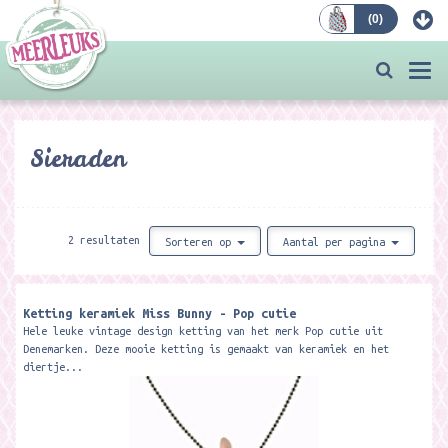
(
0
)
Bestellen
Togg
navi
Sieraden
2 resultaten
Sorteren op
Aantal per pagina
Ketting keramiek Miss Bunny - Pop cutie
Hele leuke vintage design ketting van het merk Pop cutie uit
Denemarken. Deze mooie ketting is gemaakt van keramiek en het
diertje...