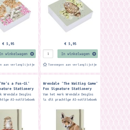
€ 5,95
€ 5,95
In winkelwagen
In winkelwagen
en aan verlanglijstje
Toevoegen aan verlanglijstje
'He's a Fun-Gi'
Wrendale 'The Waiting Game'
nature Stationery
Fox Signature Stationery
Notebook ​
rk Wrendale Desgins
Van het merk Wrendale Desgins
chtige A5-notitieboek
is dit prachtige A5-notitieboek
zenmotief op de
met een hazenmotief op de
vol met full colour
voorkant, vol met full colour
es en een handige...
illustraties en een handige...