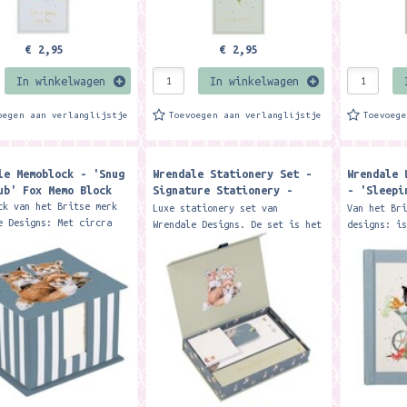
€ 2,95
€ 2,95
In winkelwagen
In winkelwagen
oegen aan verlanglijstje
Toevoegen aan verlanglijstje
Toevoeg
le Memoblock - 'Snug
Wrendale Stationery Set -
Wrendale 
ub' Fox Memo Block ​
Signature Stationery -
- 'Sleepi
Stationery Box ​
Border Co
ck van het Britse merk
Luxe stationery set van
Van het Br
Password B
e Designs: Met circra
Wrendale Designs. De set is het
designs: i
llustreerde
ultieme cadeau voor elke
waarin jij
blaadjes. Afmetingen:
liefhebber van mooi briefpapier
op kunt sc
 x 110mm x...
en wordt geleverd in een...
kun je bij