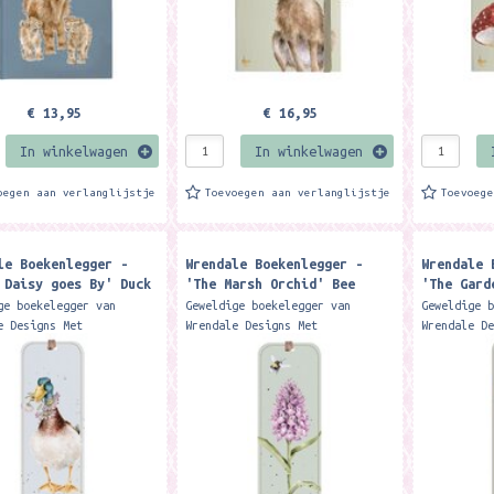
€ 13,95
€ 16,95
In winkelwagen
In winkelwagen
oegen aan verlanglijstje
Toevoegen aan verlanglijstje
Toevoeg
le Boekenlegger -
Wrendale Boekenlegger -
Wrendale 
 Daisy goes By' Duck
'The Marsh Orchid' Bee
'The Gard
k ​
Bookmark ​
Robin Book
ge boekelegger van
Geweldige boekelegger van
Geweldige 
e Designs Met
Wrendale Designs Met
Wrendale D
/lint Formaat: 15 x 5 cm
touwtje/lint Formaat: 15 x 5 cm
touwtje/li
 way to mark your spot
A great way to mark your spot
A great wa
 favourite book or
in your favourite book or
in your fa
e,...
magazine,...
magazine,.