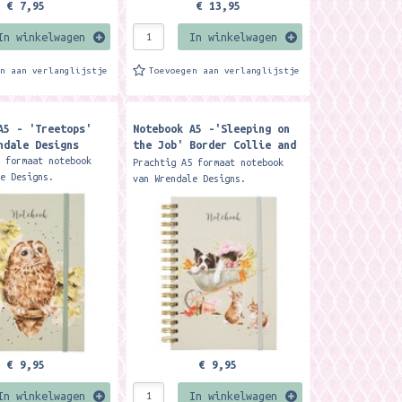
€ 7,95
€ 13,95
In winkelwagen
In winkelwagen
en aan verlanglijstje
Toevoegen aan verlanglijstje
A5 - 'Treetops'
Notebook A5 -'Sleeping on
ndale Designs
the Job' Border Collie and
Rabbit - Wrendale Designs
5 formaat notebook
Prachtig A5 formaat notebook
le Designs.
van Wrendale Designs.
onden met ongeveer 90
Spiraalgebonden met ongeveer 90
n harde kaft Met op
pagina's en harde kaft Met op
ina een
iedere pagina een
e...
illustratie...
€ 9,95
€ 9,95
In winkelwagen
In winkelwagen