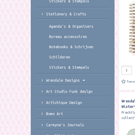
Stickers & Stempels
bladzij
ongevee
kaft Fe
Stationery & Crafts
Agenda's & Organisers
Bureau accessoires
Notebooks & Schrijven
Schilderen
Stickers & Stempels
Wrendale Designs
Toev
Art Studio Funk design
Wrenda
Artichique Design
Wister
Hummin
Prachti
Bomo Art
collect
Handig 
Carmyne's Journals
ideaal 
sierade