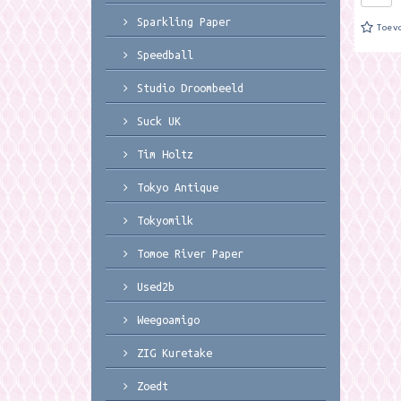
Sparkling Paper
Toev
Speedball
Studio Droombeeld
Suck UK
Tim Holtz
Tokyo Antique
Tokyomilk
Tomoe River Paper
Used2b
Weegoamigo
ZIG Kuretake
Zoedt