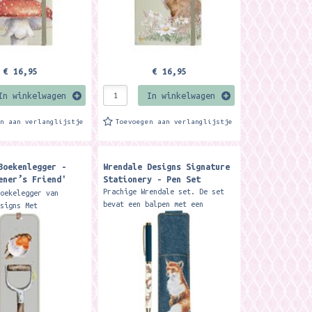
€ 16,95
€ 16,95
In winkelwagen
In winkelwagen
en aan verlanglijstje
Toevoegen aan verlanglijstje
Boekenlegger -
Wrendale Designs Signature
ener’s Friend'
Stationery - Pen Set ​
mark ​
Prachige Wrendale set. De set
boekelegger van
bevat een balpen met een
esigns Met
bosdiermotief en gouden
nt Formaat: 15 x 5 cm
details. Het bijpassende etui
y to mark your spot
heeft een prachtige
vourite book or
vosillustratie op de...
..