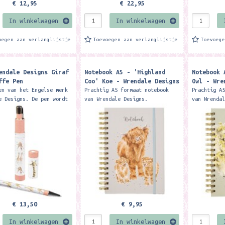
€ 12,95
€ 22,95
In winkelwagen
In winkelwagen
oegen aan verlanglijstje
Toevoegen aan verlanglijstje
Toevoeg
endale Designs Giraf
Notebook A5 - 'Highland
Notebook 
ffe Pen ​
Coo' Koe - Wrendale Designs
Owl - Wre
en van het Engelse merk
Prachtig A5 formaat notebook
Prachtig A
e Designs. De pen wordt
van Wrendale Designs.
van Wrenda
d in een mooie kartonnen
Spiraalgebonden met ongeveer 90
Spiraalgeb
et illustraties. Ca.
pagina's en harde kaft Met op
pagina's e
 lang Add...
iedere pagina een
iedere pag
illustratie...
illustrati
€ 13,50
€ 9,95
In winkelwagen
In winkelwagen