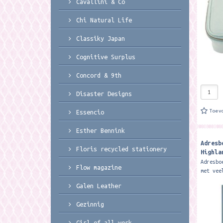
Cavallini & Co
Chi Natural Life
Classiky Japan
Cognitive Surplus
Concord & 9th
Disaster Designs
Toev
Essencio
Esther Bennink
Adresb
Floris recycled stationery
Highla
Address
Adresbo
Flow magazine
met vee
address
Galen Leather
illustr
through
Gezinnig
plenty.
Girl of all work