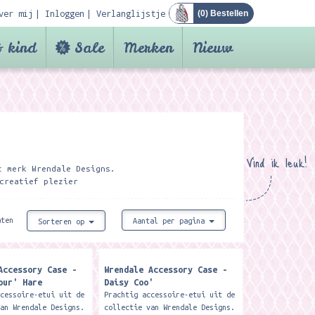
ver mij
Inloggen
Verlanglijstje
(
0
) Bestellen
 kind
Sale
Merken
Nieuw
Vind ik leuk!
t merk Wrendale Designs.
creatief plezier
aten
Aantal per pagina
Sorteren op
Accessory Case -
Wrendale Accessory Case -
our' Hare
Daisy Coo'
ccessoire-etui uit de
Prachtig accessoire-etui uit de
van Wrendale Designs.
collectie van Wrendale Designs.