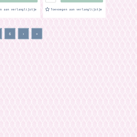
en aan verlanglijstje
Toevoegen aan verlanglijstje
6
›
»