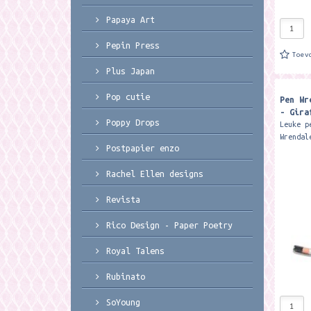
Papaya Art
Pepin Press
Toev
Plus Japan
Pop cutie
Pen Wr
- Gira
Poppy Drops
Leuke p
Wrendal
Postpapier enzo
gelever
koker m
Rachel Ellen designs
12.5 cm
Revista
Rico Design - Paper Poetry
Royal Talens
Rubinato
SoYoung