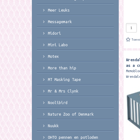
Meer Leuks
Messagemark
Midori
Toev
Mini Labo
Motex
Wrenda
as a c
More than hip
Memoblo
Wrendal
MT Masking Tape
450 geï
notitie
Mr & Mrs Clynk
± 115mm
Noolibird
Nature Zoo of Denmark
Nuukk
OHTO pennen en potloden