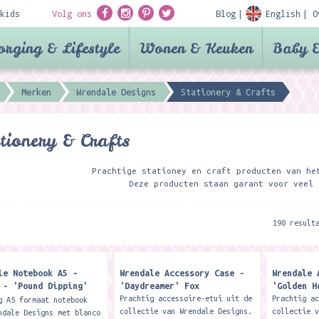
kids
Volg ons
Blog
English
O
orging & Lifestyle
Wonen & Keuken
Baby &
Merken
Wrendale Designs
Stationery & Crafts
tionery & Crafts
Prachtige stationey en craft producten van he
Deze producten staan garant voor veel 
190 result
le Notebook A5 -
Wrendale Accessory Case -
Wrendale 
 - 'Pound Dipping'
'Daydreamer' Fox
'Golden H
sher Blank Notebook
Prachtig accessoire-etui uit de
Prachtig a
g A5 formaat notebook
collectie van Wrendale Designs.
collectie 
ndale Designs met blanco