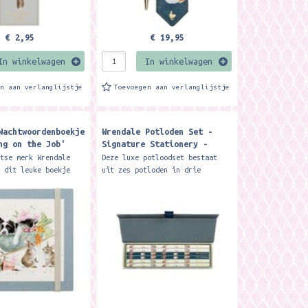
€ 2,95
€ 19,95
In winkelwagen
In winkelwagen
en aan verlanglijstje
Toevoegen aan verlanglijstje
Wachtwoordenboekje
Wrendale Potloden Set -
ng on the Job'
Signature Stationery -
llie and Rabbit
Pencil Set ​
itse merk Wrendale
Deze luxe potloodset bestaat
ook ​
s dit leuke boekje
uit zes potloden in drie
 al je wachtwoorden
verschillende diktes, verpakt
hrijven. Per website
in een prachtig geïllustreerde
houden wat je...
geschenkdoos met...