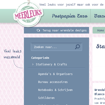
Veel leuks voor jezelf maar ook voor de 
Postpapier Enzo
Verz
Terug naar wrendale designs
Home
Sta
Veel leuks
verzameld
Categorieën
Stationery & Crafts
Agenda's & Organisers
Bureau accessoires
Wrenda
Notebooks & Schrijven
Blanco
Schilderen
Kingfi
Prachti
van Wre