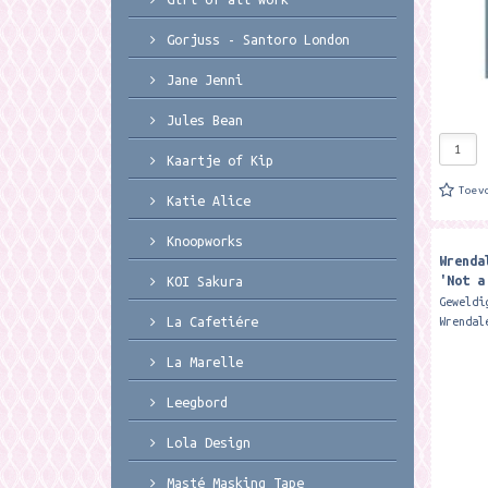
Gorjuss - Santoro London
Jane Jenni
Jules Bean
Kaartje of Kip
Toev
Katie Alice
Knoopworks
Wrenda
'Not a
KOI Sakura
Bookmar
Geweldi
La Cafetiére
Wrendal
touwtje
A great
La Marelle
in your
magazin
Leegbord
Lola Design
Masté Masking Tape