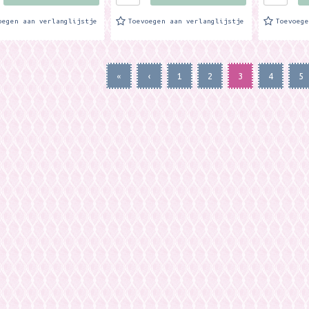
oegen aan verlanglijstje
Toevoegen aan verlanglijstje
Toevoeg
«
‹
1
2
3
4
5