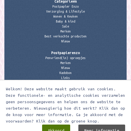
Categorieën
Postpapier Enzo
Verzorging & Lifestyle
Wonen & Keuken
Baby & kind
Sale
Merken
Best verkochte producten
Nieuw
Postpapierenzo
Penvriend(in) oproepjes
Merken
Nieuw
Kadobon
Links
Welkom! Deze website maakt gebruik van cookies.
Contactgegevens
Meerleuks
Deze functionele- en analytische cookies verzamelen
anita@meerleuks.nl
geen persoonsgegevens en helpen ons de website te
06 – 107 163 36
verbeteren. Nieuwsgierig hoe dit werkt? Klik dan op
KVK nummer: 58807179
de knop voor meer informatie. Ga je akkoord met de
BTW nummer: 853190859B01
voorwaarden? Klik dan op de groene knop.
Akkoord
Meer informatie