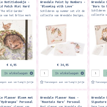
le Notitieboekje -
Wrendale Paint by Numbers -
Wrendale 
ld Patch Mini Hard
'Blooming with Love'
'Born to 
ok
Spaniel
Schilderen
'The Wild Garden'
Schilderen op nummer set uit de
collectie 
ie van het Britse merk
collectie van Wrendale Designs.
Je schilde
e designs is dit leuke
Je schildert op een
voorbedruk
boekje. Een tijdloze
voorbedrukte canvas van 40 x 40
cm, waarbi
ve voor je...
cm, waarbij je de genummerde...
€ 6,95
€ 34,95
In winkelwagen
In winkelwagen
oegen aan verlanglijstje
Toevoegen aan verlanglijstje
Toevoeg
le Planner Bloem met
Wrendale Planner Haas -
Wrendale 
'Hydrangea' Personal
'Mountain Hare' Personal
Signature
ser
Organiser
Pencil Set
ydrangea' planner van
Mooi planner van Wrendale die
Deze luxe 