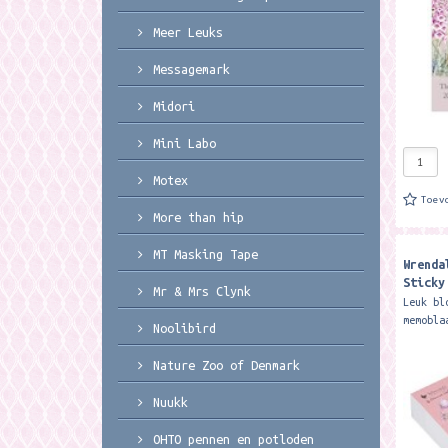
Meer Leuks
Messagemark
Midori
Mini Labo
Motex
Toev
More than hip
MT Masking Tape
Wrenda
Sticky
Mr & Mrs Clynk
cause
Leuk bl
memobla
Noolibird
ca. 8 x
Wrendal
Nature Zoo of Denmark
sticky 
Nuukk
OHTO pennen en potloden