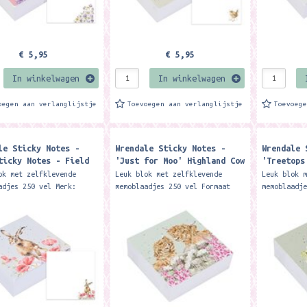
€ 5,95
€ 5,95
In winkelwagen
In winkelwagen
oegen aan verlanglijstje
Toevoegen aan verlanglijstje
Toevoeg
le Sticky Notes -
Wrendale Sticky Notes -
Wrendale 
ticky Notes - Field
'Just for Moo' Highland Cow
'Treetops
wers
Sticky Notes ​
ok met zelfklevende
Leuk blok met zelfklevende
Leuk blok 
adjes 250 vel Merk:
memoblaadjes 250 vel Formaat
memoblaadj
e Designs This helpful
ca. 8 x 8 x 3.5 cm. Merk:
ca. 8 x 8 
note block featuring our
Wrendale Designs This handy
Wrendale D
s 'Field of...
sticky note block,...
sticky not