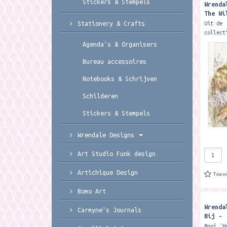
Stickers & Stempels
Wrenda
The Wi
Notebo
Stationery & Crafts
Uit de 
collect
Wrendal
Agenda's & Organisers
notitie
must-ha
Bureau accessoires
Notebooks & Schrijven
Schilderen
Stickers & Stempels
Wrendale Designs
Art Studio Funk design
Artichique Design
Toev
Bomo Art
Wrenda
Carmyne's Journals
Bij - 
Organi
Mooi 'H