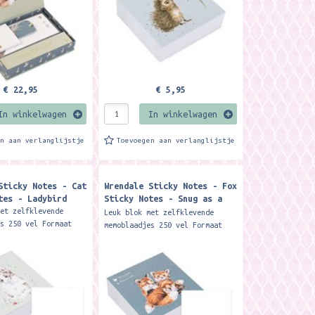
€ 22,95
€ 5,95
In winkelwagen
In winkelwagen
en aan verlanglijstje
Toevoegen aan verlanglijstje
Sticky Notes - Cat
Wrendale Sticky Notes - Fox
tes - Ladybird
Sticky Notes - Snug as a
Cub
met zelfklevende
Leuk blok met zelfklevende
es 250 vel Formaat
memoblaadjes 250 vel Formaat
x 3.5 cm. Merk:
ca. 8 x 8 x 3.5 cm. Merk:
esigns This helpful
Wrendale Designs This helpful
e block...
sticky note block...