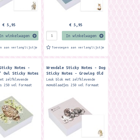
€ 5,95
€ 5,95
In winkelwagen
In winkelwagen
en aan verlanglijstje
Toevoegen aan verlanglijstje
Sticky Notes -
Wrendale Sticky Notes - Dog
' Owl Sticky Notes
Sticky Notes - Growing Old
Together
met zelfklevende
Leuk blok met zelfklevende
es 250 vel Formaat
memoblaadjes 250 vel Formaat
x 3.5 cm. Merk:
ca. 8 x 8 x 3.5 cm. Merk:
esigns This handy
Wrendale Designs This helpful
e block,...
sticky note block...