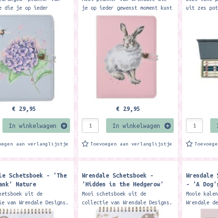
e die je op ieder
je op ieder gewenst moment kunt
uit zes po
 moment kunt beginnen De
beginnen De agenda is verdeeld
verschille
is verdeeld in
in verschillende secties en
in een pra
llende secties en...
bevat pagina's voor een...
geschenkdo
€ 29,95
€ 29,95
In winkelwagen
In winkelwagen
oegen aan verlanglijstje
Toevoegen aan verlanglijstje
Toevoeg
le Schetsboek - 'The
Wrendale Schetsboek -
Wrendale 
ank' Nature
'Hidden in the Hedgerow'
- 'A Dog'
book
Nature Sketchbook
Calendar 
hetsboek uit de
Mooi schetsboek uit de
Mooie kale
ie van Wrendale Designs.
collectie van Wrendale Designs.
Wrendale d
aat 48 blanco bladzijden
A4 formaat 48 blanco bladzijden
Formaat ca