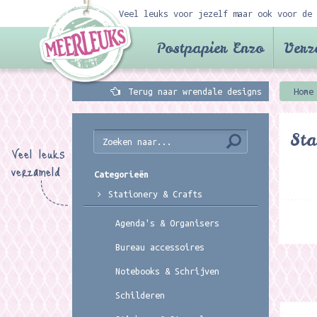
Veel leuks voor jezelf maar ook voor de 
Postpapier Enzo
Verz
Terug naar wrendale designs
Home
Sta
Veel leuks
verzameld
Categorieën
Stationery & Crafts
Agenda's & Organisers
Bureau accessoires
Notebooks & Schrijven
Schilderen