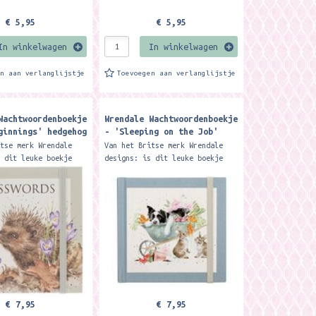
€ 5,95
€ 5,95
In winkelwagen
In winkelwagen
en aan verlanglijstje
Toevoegen aan verlanglijstje
Wachtwoordenboekje
Wrendale Wachtwoordenboekje
ginnings' hedgehog
- 'Sleeping on the Job'
Book
Border Collie and Rabbit
itse merk Wrendale
Van het Britse merk Wrendale
Password Book ​
s dit leuke boekje
designs: is dit leuke boekje
 al je wachtwoorden
waarin jij al je wachtwoorden
hrijven. Per website
op kunt schrijven. Per website
houden wat je...
kun je bijhouden wat je...
€ 7,95
€ 7,95