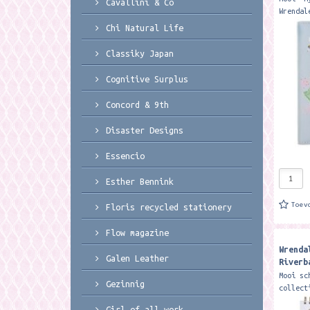
Cavallini & Co
Wrendal
gewenst
Chi Natural Life
agenda 
verschi
Classiky Japan
Cognitive Surplus
Concord & 9th
Disaster Designs
Essencio
Esther Bennink
Toev
Floris recycled stationery
Flow magazine
Wrenda
Galen Leather
Riverb
Sketch
Mooi sc
Gezinnig
collect
A4 form
Girl of all work