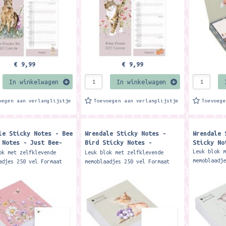
€ 9,99
€ 9,99
In winkelwagen
In winkelwagen
oegen aan verlanglijstje
Toevoegen aan verlanglijstje
Toevoeg
le Sticky Notes - Bee
Wrendale Sticky Notes -
Wrendale 
 Notes - Just Bee-
Bird Sticky Notes -
Sticky No
Pottering About
Leuk blok 
ok met zelfklevende
Leuk blok met zelfklevende
memoblaadj
adjes 250 vel Formaat
memoblaadjes 250 vel Formaat
ca. 8 x 8 
 8 x 3.5 cm. Merk:
ca. 8 x 8 x 3.5 cm. Merk:
Wrendale D
e Designs This helpful
Wrendale Designs This helpful
sticky not
note block...
sticky note block...