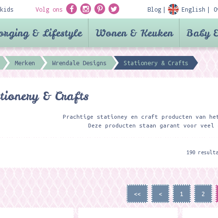
kids
Volg ons
Blog
English
O
orging & Lifestyle
Wonen & Keuken
Baby &
Merken
Wrendale Designs
Stationery & Crafts
tionery & Crafts
Prachtige stationey en craft producten van he
Deze producten staan garant voor veel 
190 result
<<
<
1
2