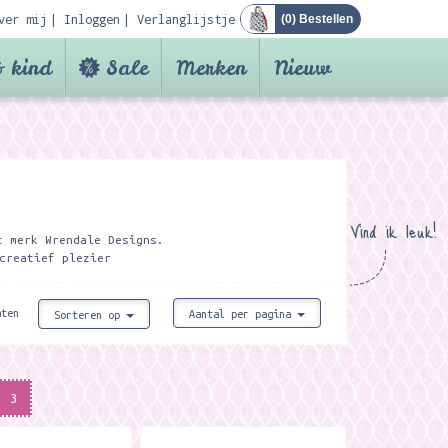
ver mij
Inloggen
Verlanglijstje
(
0
) Bestellen
 kind
Sale
Merken
Nieuw
Vind ik leuk!
t merk Wrendale Designs.
creatief plezier
aten
Aantal per pagina
Sorteren op
3