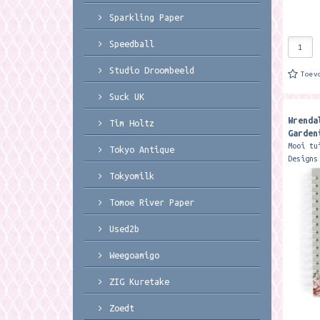
Sparkling Paper
Speedball
Studio Droombeeld
Toev
Suck UK
Wrenda
Tim Holtz
Garden
Mooi tu
Tokyo Antique
Designs
notitie
Tokyomilk
recepte
tuintip
Tomoe River Paper
fully..
Used2b
Weegoamigo
ZIG Kuretake
Zoedt