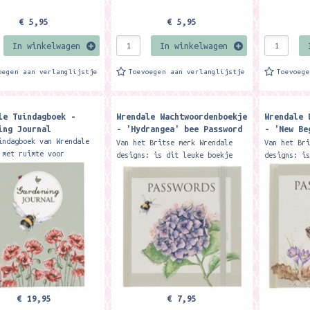
€ 5,95
€ 5,95
In winkelwagen
In winkelwagen
oegen aan verlanglijstje
Toevoegen aan verlanglijstje
Toevoeg
le Tuindagboek -
Wrendale Wachtwoordenboekje
Wrendale 
ing Journal
- 'Hydrangea' bee Password
- 'New Be
Book
Password 
indagboek van Wrendale
Van het Britse merk Wrendale
Van het Br
 met ruimte voor
designs: is dit leuke boekje
designs: i
s, planning, plannen en
waarin jij al je wachtwoorden
waarin jij
n. Met heel hanidige
op kunt schrijven. Per website
op kunt sc
s. Spiral bound and
kun je bijhouden wat je...
kun je bij
.
€ 19,95
€ 7,95