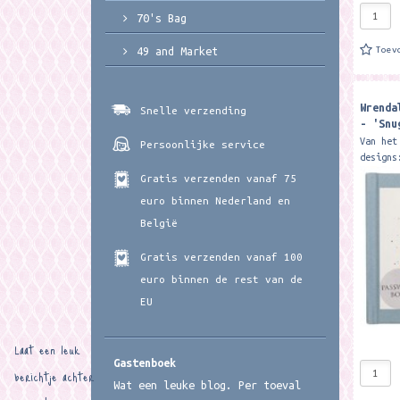
70's Bag
Toev
49 and Market
Wrenda
Snelle verzending
- 'Snu
Passwo
Van het
Persoonlijke service
designs
waarin 
Gratis verzenden vanaf 75
op kunt
euro binnen Nederland en
kun je 
België
Gratis verzenden vanaf 100
euro binnen de rest van de
EU
Laat een leuk
Gastenboek
berichtje achter
Wat een leuke blog. Per toeval