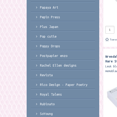
Papaya Art
Pepin Press
Plus Japan
Pop cutie
Toev
Poppy Drops
Postpapier enzo
Wrenda
Hare S
Rachel Ellen designs
of Flo
Leuk bl
memobla
Revista
Wrendal
sticky 
Rico Design - Paper Poetry
gorgeou
Royal Talens
Rubinato
SoYoung