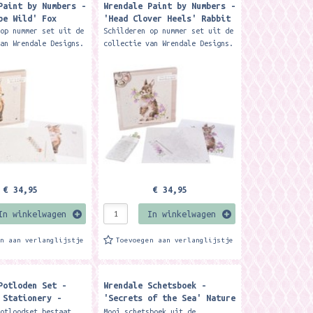
Paint by Numbers -
Wrendale Paint by Numbers -
be Wild' Fox
'Head Clover Heels' Rabbit
 op nummer set uit de
Schilderen op nummer set uit de
van Wrendale Designs.
collectie van Wrendale Designs.
rt op een
Je schildert op een
te canvas van 40 x 40
voorbedrukte canvas van 40 x 40
j je de genummerde...
cm, waarbij je de genummerde...
€ 34,95
€ 34,95
In winkelwagen
In winkelwagen
en aan verlanglijstje
Toevoegen aan verlanglijstje
Potloden Set -
Wrendale Schetsboek -
 Stationery -
'Secrets of the Sea' Nature
 ​
Sketchbook
potloodset bestaat
Mooi schetsboek uit de