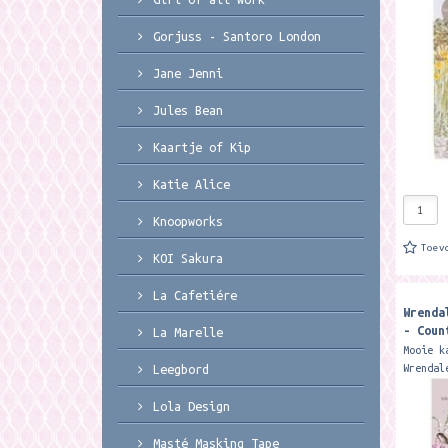
( 200 g
for a b
Gorjuss - Santoro London
Jane Jenni
Jules Bean
Kaartje of Kip
Katie Alice
Knoopworks
Toev
KOI Sakura
La Cafetiére
Wrenda
- Coun
La Marelle
Calend
Mooie k
Wrendal
Leegbord
Formaat
van duu
Lola Design
lovely 
Masté Masking Tape