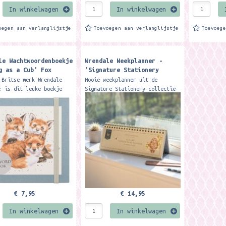
In winkelwagen
In winkelwagen
oegen aan verlanglijstje
Toevoegen aan verlanglijstje
Toevoeg
le Wachtwoordenboekje
Wrendale Weekplanner -
g as a Cub' Fox
'Signature Stationery
rd Book
Weekly Desk Planner
 Britse merk Wrendale
Mooie weekplanner uit de
: is dit leuke boekje
Signature Stationery-collectie
jij al je wachtwoorden
van Wrendale Designs. De
 schrijven. Per website
prachtig geïllustreerde
bijhouden wat je...
pagina's en de handige
indeling...
€ 7,95
€ 14,95
In winkelwagen
In winkelwagen