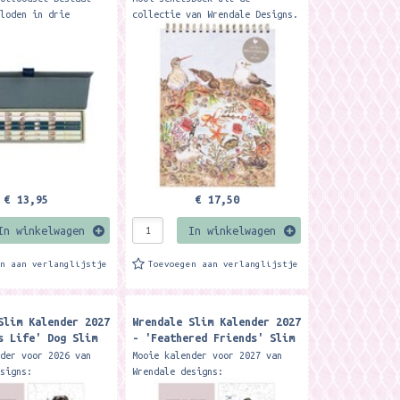
tloden in drie
collectie van Wrendale Designs.
nde diktes, verpakt
A4 formaat 48 blanco bladzijden
chtig geïllustreerde
( 200 grams) The ideal gift
os met...
for a budding artist,...
€ 13,95
€ 17,50
In winkelwagen
In winkelwagen
en aan verlanglijstje
Toevoegen aan verlanglijstje
Slim Kalender 2027
Wrendale Slim Kalender 2027
s Life' Dog Slim
- 'Feathered Friends' Slim
2027
Calendar 2027
nder voor 2026 van
Mooie kalender voor 2027 van
esigns:
Wrendale designs:
.147 x 420 mm Gemaakt
Formaat ca.147 x 420 mm Gemaakt