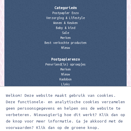
Categorieën
Postpapier Enzo
Verzorging & Lifestyle
Wonen & Keuken
Baby & kind
Sale
Merken
Best verkochte producten
Nieuw
Postpapierenzo
Penvriend(in) oproepjes
Merken
Nieuw
Kadobon
Links
Welkom! Deze website maakt gebruik van cookies.
Contactgegevens
Meerleuks
Deze functionele- en analytische cookies verzamelen
anita@meerleuks.nl
geen persoonsgegevens en helpen ons de website te
06 – 107 163 36
verbeteren. Nieuwsgierig hoe dit werkt? Klik dan op
KVK nummer: 58807179
de knop voor meer informatie. Ga je akkoord met de
BTW nummer: 853190859B01
voorwaarden? Klik dan op de groene knop.