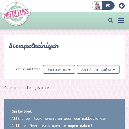
(
0
)
Bestellen
Togg
navi
Stempelreiniger
Geen resultaten
Sorteren op
Aantal per pagina
Geen producten gevonden
Gastenboek
Altijd een leuk moment om weer een pakketje van
Anita en Meer Leuks open te mogen maken!