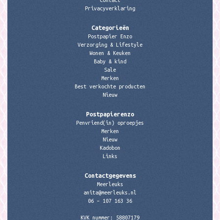
Contact
Privacyverklaring
Categorieën
Postpapier Enzo
Verzorging & Lifestyle
Wonen & Keuken
Baby & kind
Sale
Merken
Best verkochte producten
Nieuw
Postpapierenzo
Penvriend(in) oproepjes
Merken
Nieuw
Kadobon
Links
Contactgegevens
Meerleuks
anita@meerleuks.nl
06 – 107 163 36
KVK nummer: 58807179