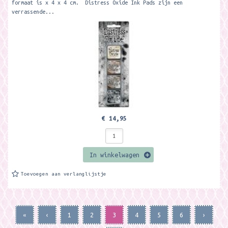
formaat is x 4 x 4 cm. Distress Oxide Ink Pads zijn een
verrassende...
€ 14,95
In winkelwagen
Toevoegen aan verlanglijstje
«
‹
1
2
3
4
5
6
›