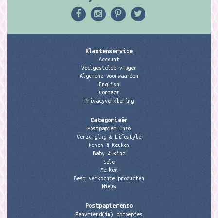
Klantenservice
Account
Veelgestelde vragen
Algemene voorwaarden
English
Contact
Privacyverklaring
Categorieën
Postpapier Enzo
Verzorging & Lifestyle
Wonen & Keuken
Baby & kind
Sale
Merken
Best verkochte producten
Nieuw
Postpapierenzo
Penvriend(in) oproepjes