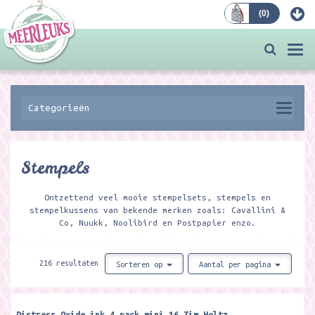
(
0
)
Bestellen
Togg
navi
Categorieën
Stempels
Ontzettend veel mooie stempelsets, stempels en
stempelkussens van bekende merken zoals: Cavallini &
Co, Nuukk, Noolibird en Postpapier enzo.
216 resultaten
Sorteren op
Aantal per pagina
Distress Oxide ink 4 pack mini 16 Tim Holtz