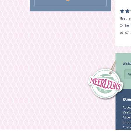
Heel e
Ik ben
07-07-
Sch
Klan
Acco
Veel
Alge
Engl
Cont