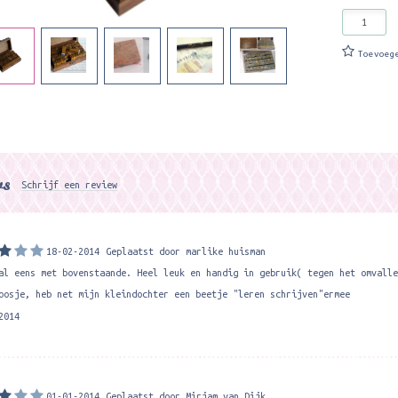
Toevoeg
ws
Schrijf een review
18-02-2014
Geplaatst door marlike huisman
al eens met bovenstaande. Heel leuk en handig in gebruik( tegen het omvalle
oosje, heb net mijn kleindochter een beetje "leren schrijven"ermee
2014
01-01-2014
Geplaatst door Mirjam van Dijk