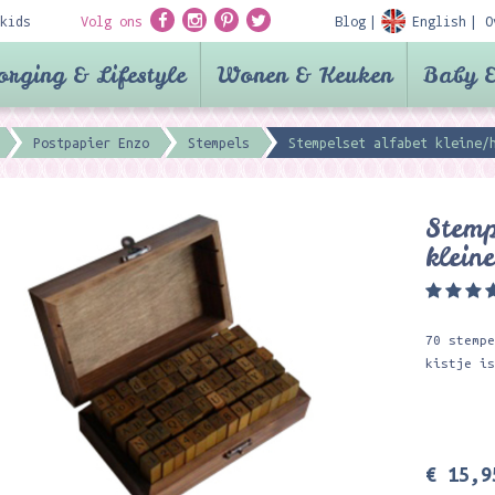
kids
Volg ons
Blog
English
O
orging & Lifestyle
Wonen & Keuken
Baby &
Postpapier Enzo
Stempels
Stempelset alfabet kleine/
Stemp
klein
70 stemp
kistje i
€ 15,9