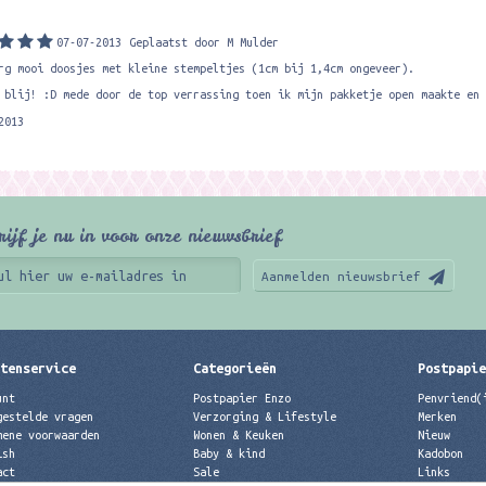
07-07-2013
Geplaatst door M Mulder
rg mooi doosjes met kleine stempeltjes (1cm bij 1,4cm ongeveer).
 blij! :D mede door de top verrassing toen ik mijn pakketje open maakte en 
2013
rijf je nu in voor onze nieuwsbrief
Aanmelden nieuwsbrief
tenservice
Categorieën
Postpapi
unt
Postpapier Enzo
Penvriend(
gestelde vragen
Verzorging & Lifestyle
Merken
mene voorwaarden
Wonen & Keuken
Nieuw
ish
Baby & kind
Kadobon
act
Sale
Links