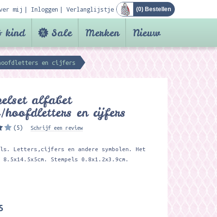
ver mij
Inloggen
Verlanglijstje
(
0
) Bestellen
 kind
Sale
Merken
Nieuw
hoofdletters en cijfers
elset alfabet
e/hoofdletters en cijfers
(5)
Schrijf een review
els. Letters,cijfers en andere symbolen. Het
s 8.5x14.5x5cm. Stempels 0.8x1.2x3.9cm.
5