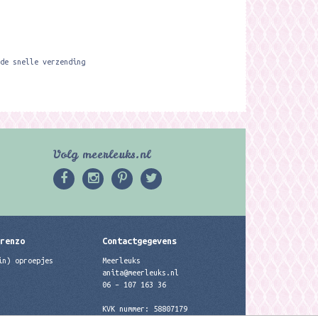
de snelle verzending
Volg meerleuks.nl
erenzo
Contactgegevens
in) oproepjes
Meerleuks
anita@meerleuks.nl
06 – 107 163 36
KVK nummer: 58807179