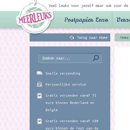
Veel leuks voor jezelf maar ook voor de 
Postpapier Enzo
Verz
Terug naar Home
Home
Snelle verzending
Persoonlijke service
Gratis verzenden vanaf 75
euro binnen Nederland en
België
Gratis verzenden vanaf 100
euro binnen de rest van de