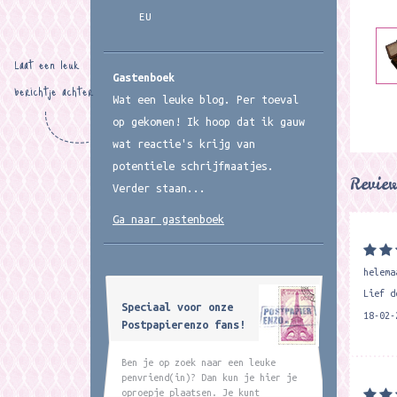
EU
Laat een leuk
Gastenboek
berichtje achter
Wat een leuke blog. Per toeval
op gekomen! Ik hoop dat ik gauw
wat reactie's krijg van
potentiele schrijfmaatjes.
Revie
Verder staan...
Ga naar gastenboek
helema
Lief d
Speciaal voor onze
18-02-
Postpapierenzo fans!
Ben je op zoek naar een leuke
penvriend(in)? Dan kun je hier je
oproepje plaatsen. Je kunt