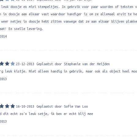
 leuk doosje en mini stempeltjes. In gebruik voor paar woorden of teksten v
n in doosje aan elkaar vast waardoor handiger is om ze allemaal eruit te he
 weer netjes in doosje hebt zitten vanwege dat ze aan elkaar blijven plakke
aat! En snelle levering.
2014
23-12-2013
Geplaatst door Stephanie van der Heijden
rg leuk kistje. Niet alleen handig in gebruik, maar ook als object heel moo
2013
16-10-2013
Geplaatst door Sofie Van Loo
d dit echt zo'n leuk setje, ik ben er echt blij mee
2013