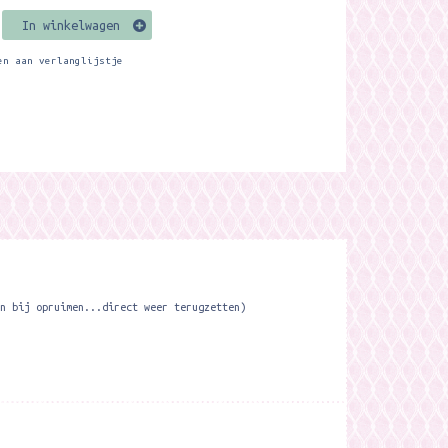
In winkelwagen
en aan verlanglijstje
n bij opruimen...direct weer terugzetten)