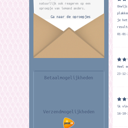
natuurlijk ook reageren op een
Onwijs
oproepje van iemand anders.
plakke
Ga naar de oproepjes
je het
result
01-01-
Heel e
23-12-
Betaalmogelijkheden
ik vin
Verzendmogelijkheden
16-10-