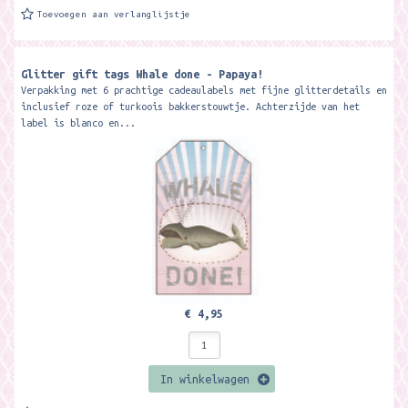
Toevoegen aan verlanglijstje
Glitter gift tags Whale done - Papaya!
Verpakking met 6 prachtige cadeaulabels met fijne glitterdetails en
inclusief roze of turkoois bakkerstouwtje. Achterzijde van het
label is blanco en...
€ 4,95
In winkelwagen