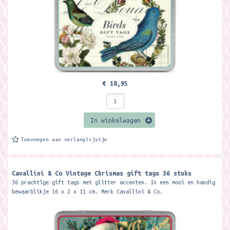
€ 18,95
In winkelwagen
Toevoegen aan verlanglijstje
Cavallini & Co Vintage Chrismas gift tags 36 stuks
36 prachtige gift tags met glitter accenten. In een mooi en handig
bewaarblikje 16 x 2 x 11 cm. Merk Cavallini & Co.