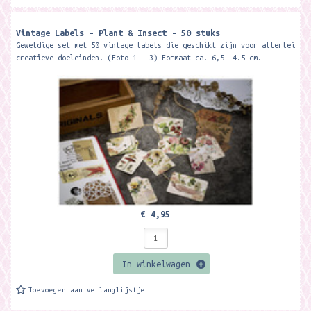
Vintage Labels - Plant & Insect - 50 stuks
Geweldige set met 50 vintage labels die geschikt zijn voor allerlei
creatieve doeleinden. (Foto 1 - 3) Formaat ca. 6,5 4.5 cm.
€ 4,95
In winkelwagen
Toevoegen aan verlanglijstje