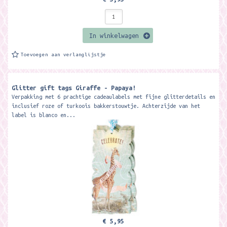
In winkelwagen
Toevoegen aan verlanglijstje
Glitter gift tags Giraffe - Papaya!
Verpakking met 6 prachtige cadeaulabels met fijne glitterdetails en
inclusief roze of turkoois bakkerstouwtje. Achterzijde van het
label is blanco en...
€ 5,95