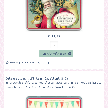
€ 18,95
In winkelwagen
Toevoegen aan verlanglijstje
Celebrations gift tags Cavallini & Co
36 prachtige gift tags met glitter accenten. In een mooi en handig
bewaarblikje 16 x 2 x 11 cm. Merk Cavallini & Co.