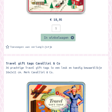
€ 18,95
In winkelwagen
Toevoegen aan verlanglijstje
Travel gift tags Cavallini & Co
36 prachtige Travel gift tags in een leuk en handig bewaarblikje
16x2x11 cm. Merk Cavallini & Co.