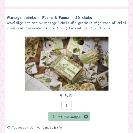
Vintage Labels - Flora & Fauna - 50 stuks
Geweldige set met 50 vintage labels die geschikt zijn voor allerlei
creatieve doeleinden. (Foto 1 - 3) Formaat ca. 6,5 4.5 cm.
€ 4,95
In winkelwagen
Toevoegen aan verlanglijstje