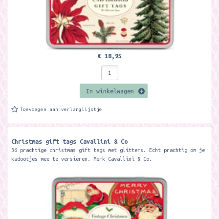
€ 18,95
In winkelwagen
Toevoegen aan verlanglijstje
Christmas gift tags Cavallini & Co
36 prachtige christmas gift tags met glitters. Echt prachtig om je
kadootjes mee te versieren. Merk Cavallini & Co.