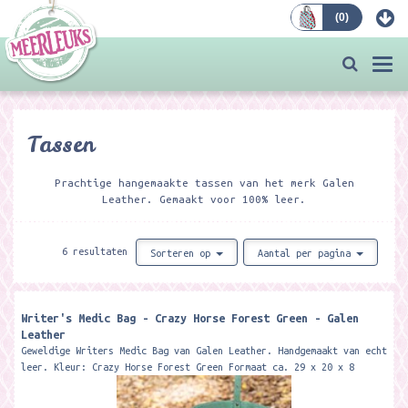
(
0
)
Bestellen
Togg
navi
Tassen
Prachtige hangemaakte tassen van het merk Galen
Leather. Gemaakt voor 100% leer.
6 resultaten
Sorteren op
Aantal per pagina
Writer's Medic Bag - Crazy Horse Forest Green - Galen
Leather
Geweldige Writers Medic Bag van Galen Leather. Handgemaakt van echt
leer. Kleur: Crazy Horse Forest Green Formaat ca. 29 x 20 x 8
cm ...