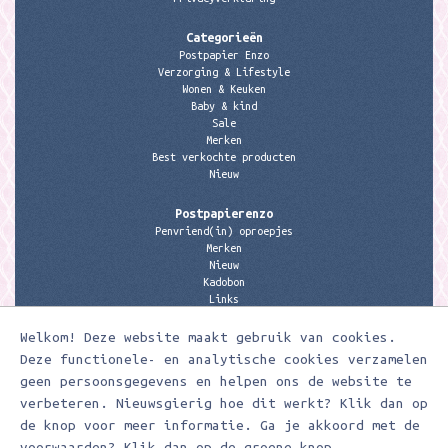
Categorieën
Postpapier Enzo
Verzorging & Lifestyle
Wonen & Keuken
Baby & kind
Sale
Merken
Best verkochte producten
Nieuw
Postpapierenzo
Penvriend(in) oproepjes
Merken
Nieuw
Kadobon
Links
Welkom! Deze website maakt gebruik van cookies.
Contactgegevens
Meerleuks
Deze functionele- en analytische cookies verzamelen
anita@meerleuks.nl
geen persoonsgegevens en helpen ons de website te
06 – 107 163 36
verbeteren. Nieuwsgierig hoe dit werkt? Klik dan op
de knop voor meer informatie. Ga je akkoord met de
KVK nummer: 58807179
BTW nummer: 853190859B01
voorwaarden? Klik dan op de groene knop.