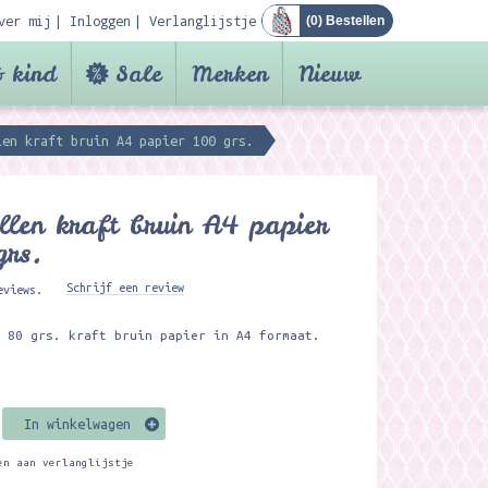
ver mij
Inloggen
Verlanglijstje
(
0
) Bestellen
 kind
Sale
Merken
Nieuw
len kraft bruin A4 papier 100 grs.
llen kraft bruin A4 papier
grs.
Schrijf een review
eviews.
n 80 grs. kraft bruin papier in A4 formaat.
In winkelwagen
en aan verlanglijstje