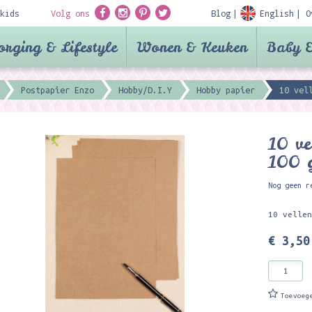
kids
Volg ons
Blog
English
O
orging & Lifestyle
Wonen & Keuken
Baby &
Postpapier Enzo
Hobby/D.I.Y
Hobby papier
10 vel
10 ve
100 
Nog geen r
10 velle
€ 3,50
Toevoeg