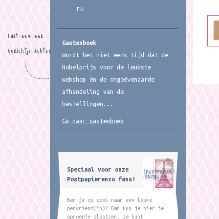
EU
Laat een leuk
Gastenboek
berichtje achter
Wordt het niet eens tijd dat de
Nobelprijs voor de leukste
webshop én de ongeëvenaarde
afhandeling van de
bestellingen...
Ga naar gastenboek
Speciaal voor onze
Postpapierenzo fans!
Ben je op zoek naar een leuke
penvriend(in)? Dan kun je hier je
oproepje plaatsen. Je kunt