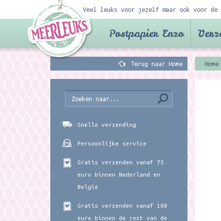
Veel leuks voor jezelf maar ook voor de 
Postpapier Enzo
Verz
Terug naar Home
Home
Snelle verzending
Persoonlijke service
Gratis verzenden vanaf 75
euro binnen Nederland en
België
Gratis verzenden vanaf 100
euro binnen de rest van de