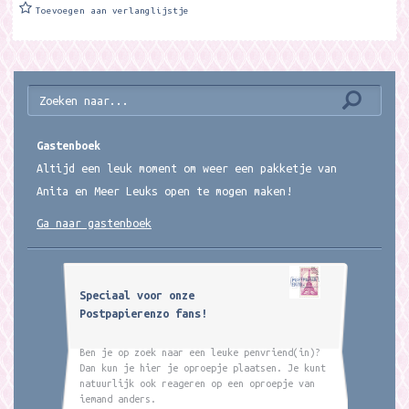
Toevoegen aan verlanglijstje
Gastenboek
Altijd een leuk moment om weer een pakketje van
Anita en Meer Leuks open te mogen maken!
Ga naar gastenboek
Speciaal voor onze
Postpapierenzo fans!
Ben je op zoek naar een leuke penvriend(in)?
Dan kun je hier je oproepje plaatsen. Je kunt
natuurlijk ook reageren op een oproepje van
iemand anders.