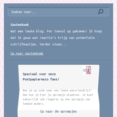
Gastenboek
Wat een leuke blog. Per toeval op gekomen! Ik hoop
dat ik gauw wat reactie's krijg van potentiele
schrijfmaatjes. Verder staan...
Ga naar gastenboek
Speciaal voor onze
Postpapierenzo fans!
Ben je op zoek naar een leuke penvriend(in)?
Dan kun je hier je oproepje plaatsen. Je kunt
natuurlijk ook reageren op een oproepje van
iemand anders.
Ga naar de oproepjes