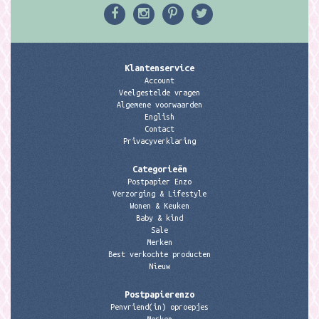
Klantenservice
Account
Veelgestelde vragen
Algemene voorwaarden
English
Contact
Privacyverklaring
Categorieën
Postpapier Enzo
Verzorging & Lifestyle
Wonen & Keuken
Baby & kind
Sale
Merken
Best verkochte producten
Nieuw
Postpapierenzo
Penvriend(in) oproepjes
Merken