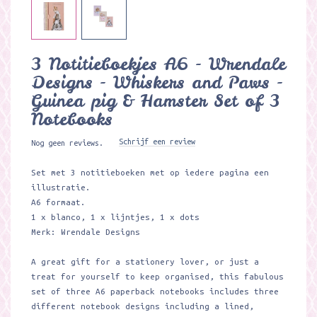
3 Notitieboekjes A6 - Wrendale
Designs - Whiskers and Paws -
Guinea pig & Hamster Set of 3
Notebooks
Schrijf een review
Nog geen reviews.
Set met 3 notitieboeken met op iedere pagina een
illustratie.
A6 formaat.
1 x blanco, 1 x lijntjes, 1 x dots
Merk: Wrendale Designs
A great gift for a stationery lover, or just a
treat for yourself to keep organised, this fabulous
set of three A6 paperback notebooks includes three
different notebook designs including a lined,