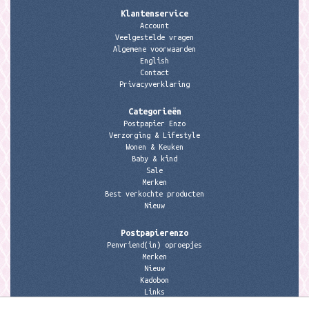
Klantenservice
Account
Veelgestelde vragen
Algemene voorwaarden
English
Contact
Privacyverklaring
Categorieën
Postpapier Enzo
Verzorging & Lifestyle
Wonen & Keuken
Baby & kind
Sale
Merken
Best verkochte producten
Nieuw
Postpapierenzo
Penvriend(in) oproepjes
Merken
Nieuw
Kadobon
Links