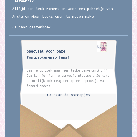
Gastenboek
Altijd een leuk moment om weer een pakketje van
Anita en Meer Leuks open te mogen maken!
Ga naar gastenboek
Speciaal voor onze
Postpapierenzo fans!
Ben je op zoek naar een leuke penvriend(in)?
Dan kun je hier je oproepje plaatsen. Je kunt
natuurlijk ook reageren op een oproepje van
iemand anders.
Ga naar de oproepjes