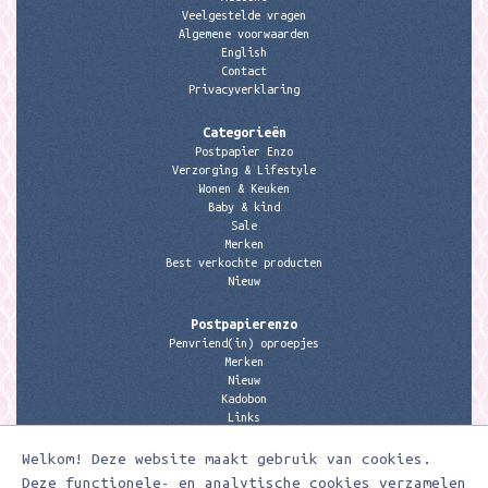
Veelgestelde vragen
Algemene voorwaarden
English
Contact
Privacyverklaring
Categorieën
Postpapier Enzo
Verzorging & Lifestyle
Wonen & Keuken
Baby & kind
Sale
Merken
Best verkochte producten
Nieuw
Postpapierenzo
Penvriend(in) oproepjes
Merken
Nieuw
Kadobon
Links
Welkom! Deze website maakt gebruik van cookies.
Contactgegevens
Meerleuks
Deze functionele- en analytische cookies verzamelen