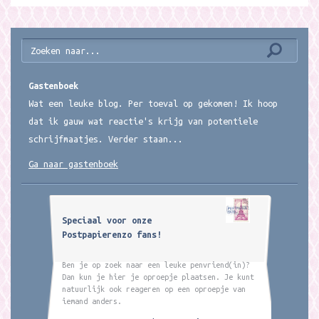
Gastenboek
Wat een leuke blog. Per toeval op gekomen! Ik hoop
dat ik gauw wat reactie's krijg van potentiele
schrijfmaatjes. Verder staan...
Ga naar gastenboek
Speciaal voor onze
Postpapierenzo fans!
Ben je op zoek naar een leuke penvriend(in)?
Dan kun je hier je oproepje plaatsen. Je kunt
natuurlijk ook reageren op een oproepje van
iemand anders.