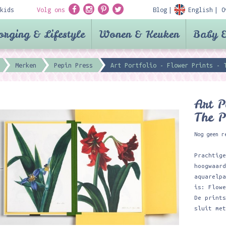
kids
Volg ons
Blog
English
O
orging & Lifestyle
Wonen & Keuken
Baby &
Merken
Pepin Press
Art Portfolio - Flower Prints - 
Art P
The P
Nog geen r
Prachtig
hoogwaar
aquarelp
is: Flow
De print
sluit me