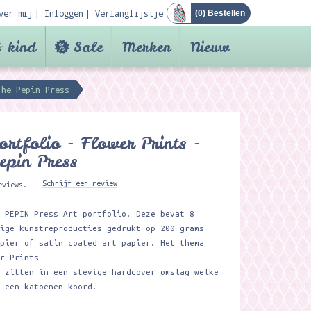
ver mij
Inloggen
Verlanglijstje
(
0
) Bestellen
 kind
Sale
Merken
Nieuw
The Pepin Press
ortfolio - Flower Prints -
epin Press
Schrijf een review
eviews.
e PEPIN Press Art portfolio. Deze bevat 8
dige kunstreproducties gedrukt op 200 grams
apier of satin coated art papier. Het thema
er Prints
s zitten in een stevige hardcover omslag welke
t een katoenen koord.