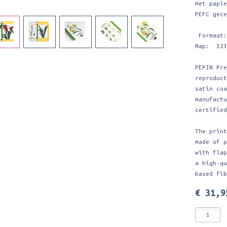
Het papi
PEFC gec
Formaat:
Map: 323
PEPIN Pr
reproduc
satin co
manufact
certifie
The prin
made of 
with fla
a high-q
based fi
€ 31,9