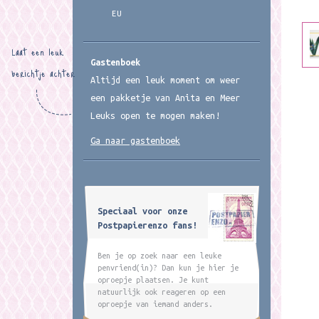
EU
Laat een leuk
Gastenboek
berichtje achter
Altijd een leuk moment om weer
een pakketje van Anita en Meer
Leuks open te mogen maken!
Ga naar gastenboek
Speciaal voor onze
Postpapierenzo fans!
Ben je op zoek naar een leuke
penvriend(in)? Dan kun je hier je
oproepje plaatsen. Je kunt
natuurlijk ook reageren op een
oproepje van iemand anders.