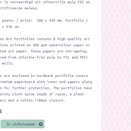
er is vervaardigd uit chloorvrije pulp FSC en
ertificeerde molens.
 poster / print: 300 x 420 mm. Portfolio /
 x 450 cm.
ess Art Portfolios contain 8 high-quality art
tions printed on 200 gsm watercolour paper or
ated art paper. These papers are non-ageing,
ured from chlorine-free pulp by FSC and PEFC
d mills.
ts are enclosed in hardback portfolio covers
premium paperboard with inner end papers along
ps for further protection. The portfolios have
uality cloth spine (made of rayon, a plant-
ber) and a cotton ribbon closure.
5
In winkelwagen