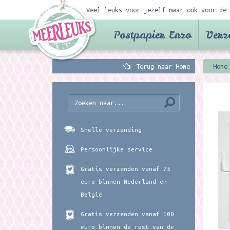
Veel leuks voor jezelf maar ook voor de 
Postpapier Enzo
Verz
Terug naar Home
Home
Snelle verzending
Persoonlijke service
Gratis verzenden vanaf 75
euro binnen Nederland en
België
Gratis verzenden vanaf 100
euro binnen de rest van de