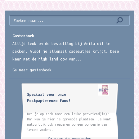
Gastenboek
Altijd leuk om de bestelling bij Anita uit te
pakken. Alsof je allemaal cadeautjes krijgt. Deze
keer met de high land cow van...
Ga naar gastenboek
Speciaal voor onze
Postpapierenzo fans!
Ben je op zoek naar een leuke penvriend(in)?
Dan kun je hier je oproepje plaatsen. Je kunt
natuurlijk ook reageren op een oproepje van
iemand anders.
Ga naar de oproepjes