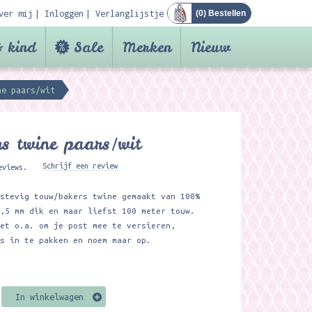
ver mij
Inloggen
Verlanglijstje
(
0
) Bestellen
 kind
Sale
Merken
Nieuw
ne paars/wit
s twine paars/wit
Schrijf een review
eviews.
 stevig touw/bakers twine gemaakt van 100%
1,5 mm dik en maar liefst 100 meter touw.
het o.a. om je post mee te versieren,
es in te pakken en noem maar op.
In winkelwagen