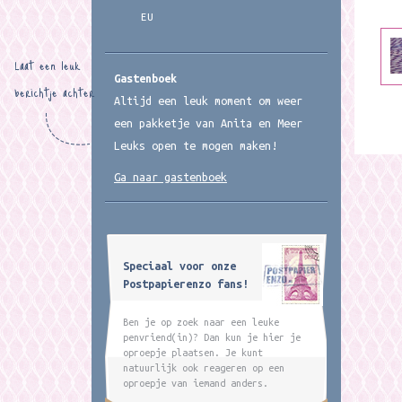
EU
Laat een leuk
Gastenboek
berichtje achter
Altijd een leuk moment om weer
een pakketje van Anita en Meer
Leuks open te mogen maken!
Ga naar gastenboek
Speciaal voor onze
Postpapierenzo fans!
Ben je op zoek naar een leuke
penvriend(in)? Dan kun je hier je
oproepje plaatsen. Je kunt
natuurlijk ook reageren op een
oproepje van iemand anders.