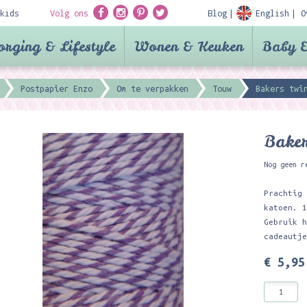
kids
Volg ons
Blog
English
O
orging & Lifestyle
Wonen & Keuken
Baby &
Postpapier Enzo
Om te verpakken
Touw
Bakers twi
Baker
Nog geen r
Prachtig
katoen. 
Gebruik 
cadeautj
€ 5,95