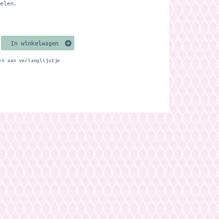
oelen.
In winkelwagen
en aan verlanglijstje