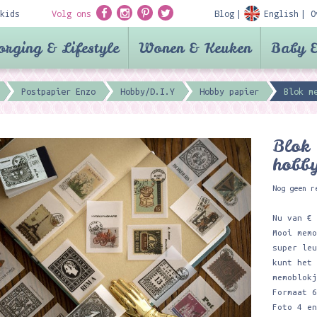
kids
Volg ons
Blog
English
O
orging & Lifestyle
Wonen & Keuken
Baby &
Postpapier Enzo
Hobby/D.I.Y
Hobby papier
Blok m
Blok 
hobby
Nog geen r
Nu van €
Mooi mem
super le
kunt het
memoblok
Formaat 
Foto 4 e