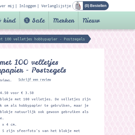
ver mij
Inloggen
Verlanglijstje
(
0
) Bestellen
 kind
Sale
Merken
Nieuw
et 100 velletjes hobbypapier - Postzegels
met 100 velletjes
papier - Postzegels
Schrijf een review
eviews.
 4.50 voor € 3.50
oblokje met 100 velletjes. De velletjes zijn
uk om als hobbypapier te gebruiken, maar je
 blokje natuurlijk ook gewoon gebruiken als
je.
6 x 4 cm.
n 5 zijn sfeerfoto's van het blokje met