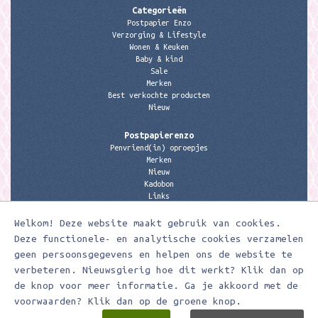
Categorieën
Postpapier Enzo
Verzorging & Lifestyle
Wonen & Keuken
Baby & kind
Sale
Merken
Best verkochte producten
Nieuw
Postpapierenzo
Penvriend(in) oproepjes
Merken
Nieuw
Kadobon
Links
Welkom! Deze website maakt gebruik van cookies.
Contactgegevens
Meerleuks
Deze functionele- en analytische cookies verzamelen
anita@meerleuks.nl
geen persoonsgegevens en helpen ons de website te
06 – 107 163 36
verbeteren. Nieuwsgierig hoe dit werkt? Klik dan op
KVK nummer: 58807179
de knop voor meer informatie. Ga je akkoord met de
BTW nummer: 853190859B01
voorwaarden? Klik dan op de groene knop.