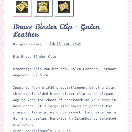
Brass Binder Clip - Galen
Leather
Schrijf een review
Nog geen reviews.
Big Brass Binder Clip
Prachtige clip van het merk Galen Leather, Formaat
ongeveer 5 x 6 cm.
Inspired from a 1920's advertisement binding clip,
this double sided brass binder clip is an elegant
way to keep the chaos of paperwork on your desk in
more order. It's large size makes it perfect for
clamping large piles of paperwork. Each side has a
different design. Handmade in Istanbul by talented
craftsmen.
Size: Approximately 5 x 6 cm