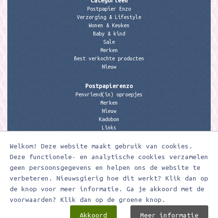
Postpapier Enzo
Verzorging & Lifestyle
Wonen & Keuken
Baby & kind
Sale
Merken
Best verkochte producten
Nieuw
Postpapierenzo
Penvriend(in) oproepjes
Merken
Nieuw
Kadobon
Links
Welkom! Deze website maakt gebruik van cookies.
Contactgegevens
Meerleuks
Deze functionele- en analytische cookies verzamelen
anita@meerleuks.nl
geen persoonsgegevens en helpen ons de website te
06 – 107 163 36
verbeteren. Nieuwsgierig hoe dit werkt? Klik dan op
KVK nummer: 58807179
de knop voor meer informatie. Ga je akkoord met de
BTW nummer: 853190859B01
voorwaarden? Klik dan op de groene knop.
Akkoord
Meer informatie