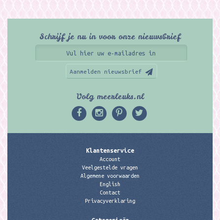
Schrijf je nu in voor onze nieuwsbrief
Aanmelden nieuwsbrief
Volg meerleuks.nl
Klantenservice
Account
Veelgestelde vragen
Algemene voorwaarden
English
Contact
Privacyverklaring
Categorieën