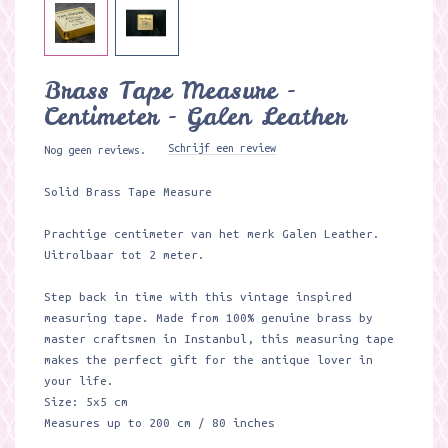
Brass Tape Measure -
Centimeter - Galen Leather
Schrijf een review
Nog geen reviews.
Solid Brass Tape Measure
Prachtige centimeter van het merk Galen Leather.
Uitrolbaar tot 2 meter.
Step back in time with this vintage inspired
measuring tape. Made from 100% genuine brass by
master craftsmen in Instanbul, this measuring tape
makes the perfect gift for the antique lover in
your life.
Size: 5x5 cm
Measures up to 200 cm / 80 inches