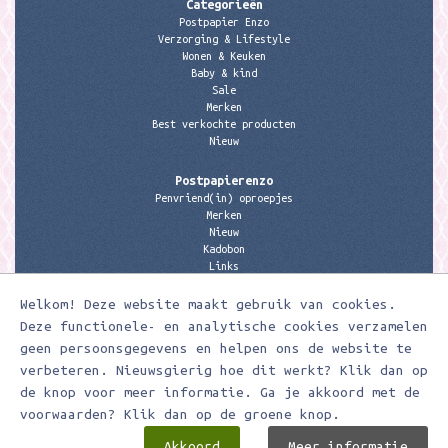
Categorieën
Postpapier Enzo
Verzorging & Lifestyle
Wonen & Keuken
Baby & kind
Sale
Merken
Best verkochte producten
Nieuw
Postpapierenzo
Penvriend(in) oproepjes
Merken
Nieuw
Kadobon
Links
Welkom! Deze website maakt gebruik van cookies.
Contactgegevens
Meerleuks
Deze functionele- en analytische cookies verzamelen
anita@meerleuks.nl
geen persoonsgegevens en helpen ons de website te
06 – 107 163 36
verbeteren. Nieuwsgierig hoe dit werkt? Klik dan op
KVK nummer: 58807179
de knop voor meer informatie. Ga je akkoord met de
BTW nummer: 853190859B01
voorwaarden? Klik dan op de groene knop.
Akkoord
Meer informatie