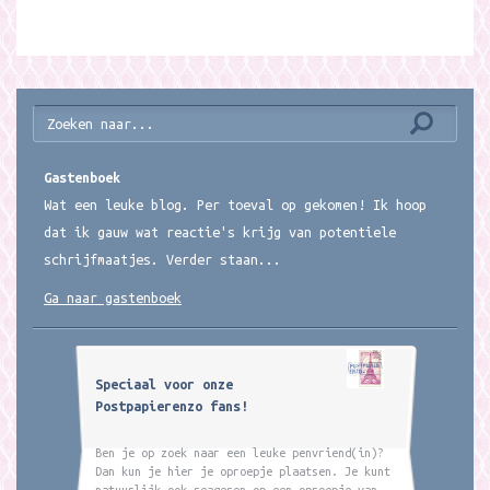
Gastenboek
Wat een leuke blog. Per toeval op gekomen! Ik hoop
dat ik gauw wat reactie's krijg van potentiele
schrijfmaatjes. Verder staan...
Ga naar gastenboek
Speciaal voor onze
Postpapierenzo fans!
Ben je op zoek naar een leuke penvriend(in)?
Dan kun je hier je oproepje plaatsen. Je kunt
natuurlijk ook reageren op een oproepje van