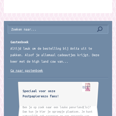
Gastenboek
Altijd leuk om de bestelling bij Anita uit te
pakken. Alsof je allemaal cadeautjes krijgt. Deze
keer met de high land cow van...
Ga naar gastenboek
Speciaal voor onze
Postpapierenzo fans!
Ben je op zoek naar een leuke penvriend(in)?
Dan kun je hier je oproepje plaatsen. Je kunt
natuurlijk ook reageren op een oproepje van