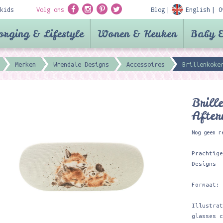
kids
Volg ons
Blog
English
O
orging & Lifestyle
Wonen & Keuken
Baby &
Merken
Wrendale Designs
Accessoires
Brillenkoke
Brill
After
Nog geen r
Prachtig
Designs
Formaat:
Illustra
glasses 