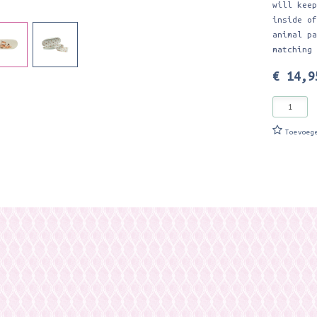
will kee
inside o
animal p
matching
€ 14,9
Toevoeg