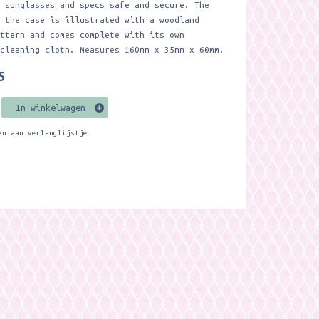
p sunglasses and specs safe and secure. The
f the case is illustrated with a woodland
attern and comes complete with its own
 cleaning cloth. Measures 160mm x 35mm x 60mm.
5
In winkelwagen
en aan verlanglijstje