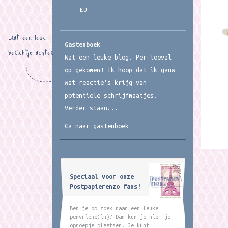
EU
Laat een leuk
Gastenboek
berichtje achter
Wat een leuke blog. Per toeval
op gekomen! Ik hoop dat ik gauw
wat reactie's krijg van
potentiele schrijfmaatjes.
Verder staan...
Ga naar gastenboek
Speciaal voor onze
Postpapierenzo fans!
Ben je op zoek naar een leuke
penvriend(in)? Dan kun je hier je
oproepje plaatsen. Je kunt