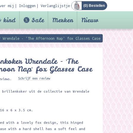
ver mij
Inloggen
Verlanglijstje
(
0
) Bestellen
 kind
Sale
Merken
Nieuw
r Wrendale - 'The Afternoon Nap' fox Glasses Case
enkoker Wrendale - 'The
noon Nap' fox Glasses Case
Schrijf een review
eviews.
e brillenkoker uit de collectie van Wrendale
 16 x 6 x 3.5 cm.
ted with a lovely fox design, this hinged
case with a hard shell has a soft feel and