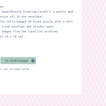
ion
s SquarePuzzle Greeting CardIt’s a puzzle and
enture all in one envelope!
ally cello-bagged 60 piece puzzle with a mini
, cream envelope and sticker seal.
g images from the Cavallini archives
(13 cm x 18 cm)
In winkelwagen
en aan verlanglijstje