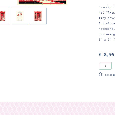
Descript
NYC Time
tiny adv
Individu
notecard
Featurin
5" x 7" 
€ 8,95
Toevoeg