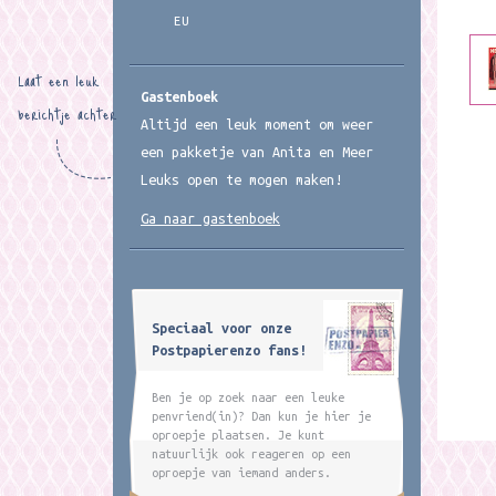
EU
Laat een leuk
Gastenboek
berichtje achter
Altijd een leuk moment om weer
een pakketje van Anita en Meer
Leuks open te mogen maken!
Ga naar gastenboek
Speciaal voor onze
Postpapierenzo fans!
Ben je op zoek naar een leuke
penvriend(in)? Dan kun je hier je
oproepje plaatsen. Je kunt
natuurlijk ook reageren op een
oproepje van iemand anders.