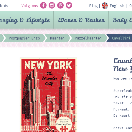
kids
Volg ons
Blog
English
O
orging & Lifestyle
Wonen & Keuken
Baby &
Postpapier Enzo
Kaarten
Puzzelkaarten
Cavallini
Caval
New Y
Nog geen r
Superleu
Ook zit 
tekst.. 
Formaat:
De kaart
Merk: Ca