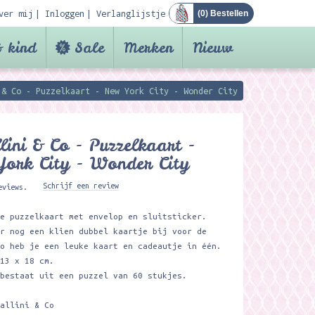
ver mij
Inloggen
Verlanglijstje
(
0
) Bestellen
 kind
Sale
Merken
Nieuw
 & Co - Puzzelkaart - New York City - Wonder City
lini & Co - Puzzelkaart -
ork City - Wonder City
Schrijf een review
eviews.
ke puzzelkaart met envelop en sluitsticker.
er nog een klien dubbel kaartje bij voor de
Zo heb je een leuke kaart en cadeautje in één.
 13 x 18 cm.
 bestaat uit een puzzel van 60 stukjes.
vallini & Co