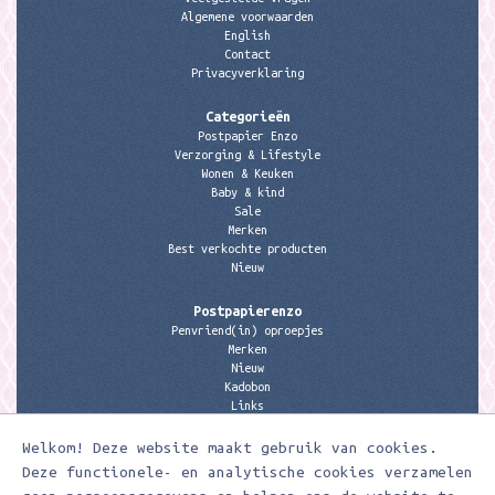
Algemene voorwaarden
English
Contact
Privacyverklaring
Categorieën
Postpapier Enzo
Verzorging & Lifestyle
Wonen & Keuken
Baby & kind
Sale
Merken
Best verkochte producten
Nieuw
Postpapierenzo
Penvriend(in) oproepjes
Merken
Nieuw
Kadobon
Links
Welkom! Deze website maakt gebruik van cookies.
Contactgegevens
Meerleuks
Deze functionele- en analytische cookies verzamelen
anita@meerleuks.nl