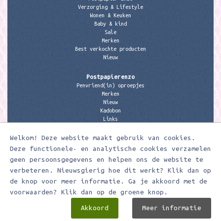
Verzorging & Lifestyle
Wonen & Keuken
Baby & kind
Sale
Merken
Best verkochte producten
Nieuw
Postpapierenzo
Penvriend(in) oproepjes
Merken
Nieuw
Kadobon
Links
Welkom! Deze website maakt gebruik van cookies.
Contactgegevens
Meerleuks
Deze functionele- en analytische cookies verzamelen
anita@meerleuks.nl
geen persoonsgegevens en helpen ons de website te
06 – 107 163 36
verbeteren. Nieuwsgierig hoe dit werkt? Klik dan op
KVK nummer: 58807179
de knop voor meer informatie. Ga je akkoord met de
BTW nummer: 853190859B01
voorwaarden? Klik dan op de groene knop.
Akkoord
Meer informatie
Meerleuks ® Ontwerp & realisatie door
Digizijn ICT & WEB