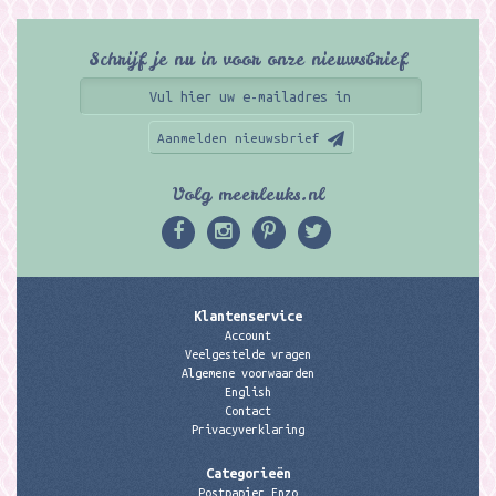
Schrijf je nu in voor onze nieuwsbrief
Aanmelden nieuwsbrief
Volg meerleuks.nl
Klantenservice
Account
Veelgestelde vragen
Algemene voorwaarden
English
Contact
Privacyverklaring
Categorieën
Postpapier Enzo