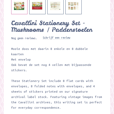
Cavallini Stationery Set -
Mushrooms / Paddenstoelen
Schrijf een review
Nog geen reviews.
Mooie doos met daarin 8 enkele en 8 dubbele
kaarten
Met envelop
Ook bevat de set nog 4 vellen met bijpassende
stickers.
These Stationery Set include 8 flat cards with
envelopes, 8 folded notes with envelopes, and 4
sheets of stickers printed on our signature
archival label stock. Featuring vintage images from
the Cavallini archives, this writing set is perfect
for everyday correspondence.