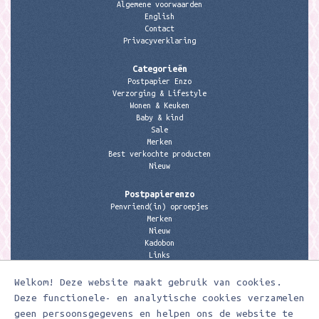
Algemene voorwaarden
English
Contact
Privacyverklaring
Categorieën
Postpapier Enzo
Verzorging & Lifestyle
Wonen & Keuken
Baby & kind
Sale
Merken
Best verkochte producten
Nieuw
Postpapierenzo
Penvriend(in) oproepjes
Merken
Nieuw
Kadobon
Links
Welkom! Deze website maakt gebruik van cookies.
Contactgegevens
Meerleuks
Deze functionele- en analytische cookies verzamelen
anita@meerleuks.nl
geen persoonsgegevens en helpen ons de website te