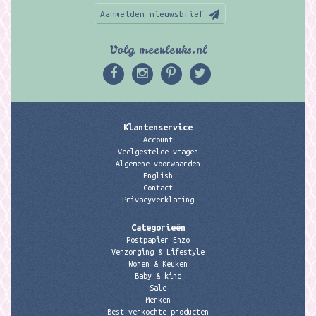
Aanmelden nieuwsbrief
Volg meerleuks.nl
Klantenservice
Account
Veelgestelde vragen
Algemene voorwaarden
English
Contact
Privacyverklaring
Categorieën
Postpapier Enzo
Verzorging & Lifestyle
Wonen & Keuken
Baby & kind
Sale
Merken
Best verkochte producten