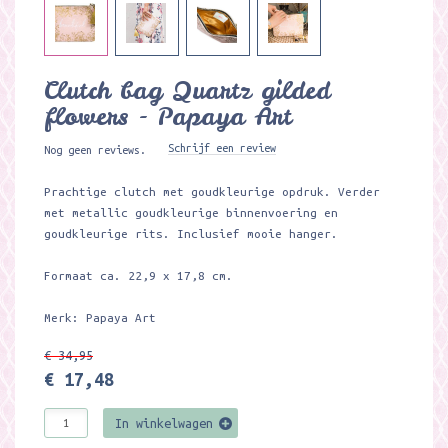
Clutch bag Quartz gilded
flowers - Papaya Art
Schrijf een review
Nog geen reviews.
Prachtige clutch met goudkleurige opdruk. Verder
met metallic goudkleurige binnenvoering en
goudkleurige rits. Inclusief mooie hanger.
Formaat ca. 22,9 x 17,8 cm.
Merk: Papaya Art
€ 34,95
€ 17,48
In winkelwagen