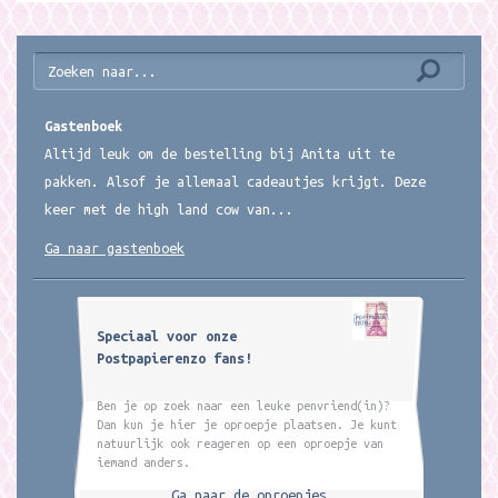
Gastenboek
Altijd leuk om de bestelling bij Anita uit te
pakken. Alsof je allemaal cadeautjes krijgt. Deze
keer met de high land cow van...
Ga naar gastenboek
Speciaal voor onze
Postpapierenzo fans!
Ben je op zoek naar een leuke penvriend(in)?
Dan kun je hier je oproepje plaatsen. Je kunt
natuurlijk ook reageren op een oproepje van
iemand anders.
Ga naar de oproepjes