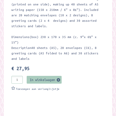
(printed on one side), making up 40 sheets of A5
writing paper (150 x 210mm / 6” x 8¼”). Included
are 20 matching envelopes (10 x 2 designs), 8
greeting cards (2 x 4 designs) and 30 assorted
stickers and labels.
Dimensions(box) 230 x 170 x 35 mm (c. 9”x 6¾” x
1½”)
Description40 sheets (A5), 20 envelopes (C6), 8
greeting cards (A5 folded to A6) and 30 stickers
and labels
€ 27,95
In winkelwagen
Toevoegen aan verlanglijstje