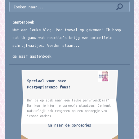
Gastenboek
Wat een leuke blog. Per toeval op gekomen! Ik hoop
dat ik gauw wat reactie's krijg van potentiele
schrijfmaatjes. Verder staan...
Ga naar gastenboek
Speciaal voor onze
Postpapierenzo fans!
Ben je op zoek naar een leuke penvriend(in)?
Dan kun je hier je oproepje plaatsen. Je kunt
natuurlijk ook reageren op een oproepje van
iemand anders.
Ga naar de oproepjes