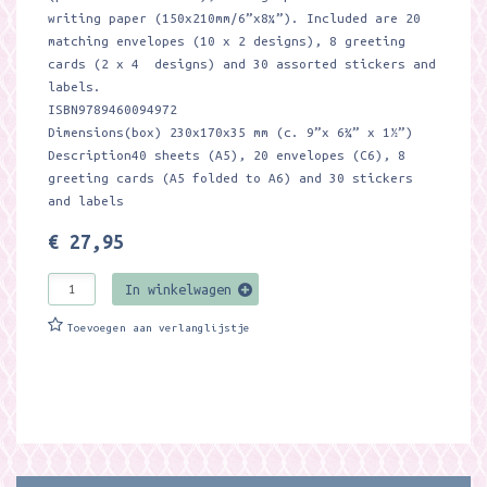
writing paper (150x210mm/6”x8¼”). Included are 20
matching envelopes (10 x 2 designs), 8 greeting
cards (2 x 4 designs) and 30 assorted stickers and
labels.
ISBN9789460094972
Dimensions(box) 230x170x35 mm (c. 9”x 6¾” x 1½”)
Description40 sheets (A5), 20 envelopes (C6), 8
greeting cards (A5 folded to A6) and 30 stickers
and labels
€ 27,95
In winkelwagen
Toevoegen aan verlanglijstje