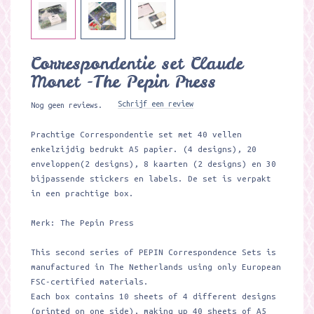
Correspondentie set Claude
Monet -The Pepin Press
Schrijf een review
Nog geen reviews.
Prachtige Correspondentie set met 40 vellen
enkelzijdig bedrukt A5 papier. (4 designs), 20
enveloppen(2 designs), 8 kaarten (2 designs) en 30
bijpassende stickers en labels. De set is verpakt
in een prachtige box.
Merk: The Pepin Press
This second series of PEPIN Correspondence Sets is
manufactured in The Netherlands using only European
FSC-certified materials.
Each box contains 10 sheets of 4 different designs
(printed on one side), making up 40 sheets of A5