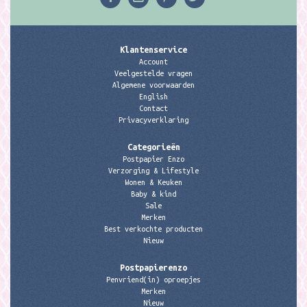
Klantenservice
Account
Veelgestelde vragen
Algemene voorwaarden
English
Contact
Privacyverklaring
Categorieën
Postpapier Enzo
Verzorging & Lifestyle
Wonen & Keuken
Baby & kind
Sale
Merken
Best verkochte producten
Nieuw
Postpapierenzo
Penvriend(in) oproepjes
Merken
Nieuw